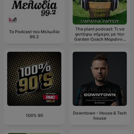
The plant podcast: Τι να
Τα Podcast του Μελωδία
φυτέψω σήμερα; με την
99.2
Garden Coach Μαριάννα
Ράππου
Downtown - House & Tech
100% 90
house