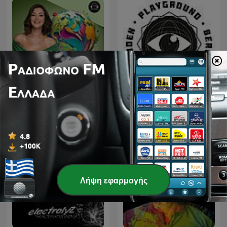
Στον κόσμο της Μαρίας,
TECHNO TECHNO
με τη Μαρία Γεωργάκαινα
TECHNO
Λήψη εφαρμογής