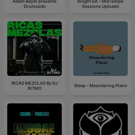
Adam Beyer presents
Knight SA - MidTempo
Drumcode
Sessions Uploads
RICAS MEZCLAS By DJ
Sleep - Meandering Piano
RITMO