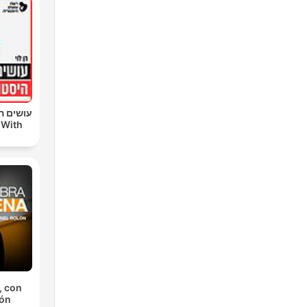
עושים הי
 With
, con
lón