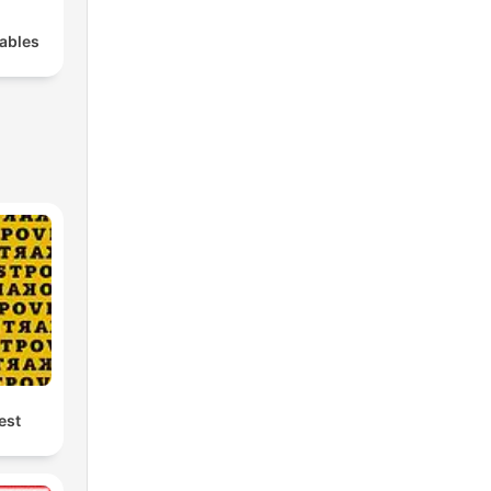
ables
est