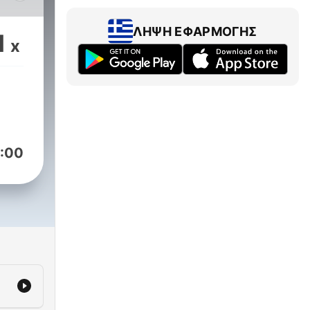
oga
ΛΉΨΗ ΕΦΑΡΜΟΓΉΣ
1
x
Ante
:00