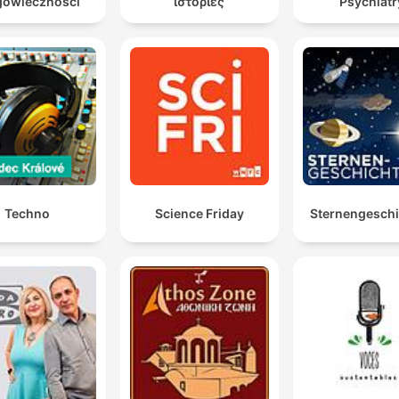
gowieczności
ιστορίες
Psychiatr
Techno
Science Friday
Sternengesch