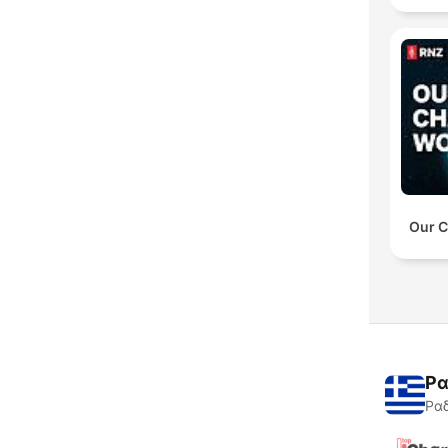
Our C
Ρα
Ραδ