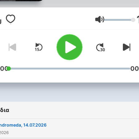
od dva desetljeća ide na
Drugom programu Hrvatsk
radija, svakoga utorka od
Ένταση
20:00 - 22:00 sata autora 
Radonića.
:00
00
δια
ndromeda, 14.07.2026
 2026