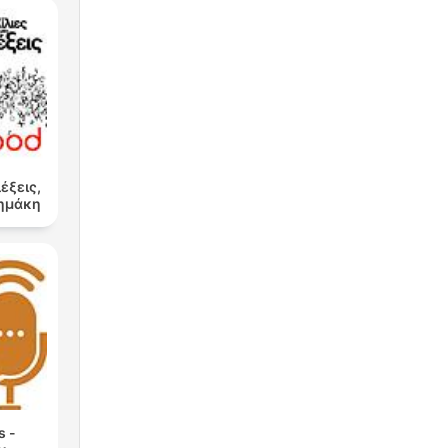
λέξεις,
Δημάκη
s -