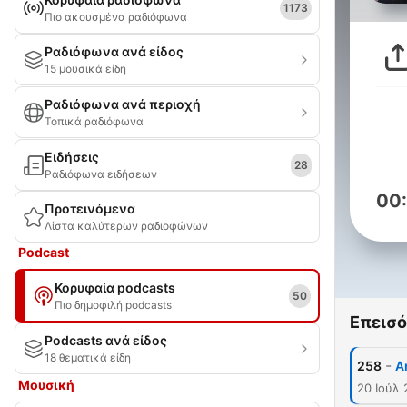
1173
Πιο ακουσμένα ραδιόφωνα
Ραδιόφωνα ανά είδος
15 μουσικά είδη
Ραδιόφωνα ανά περιοχή
Τοπικά ραδιόφωνα
Ειδήσεις
28
Ραδιόφωνα ειδήσεων
00
Προτεινόμενα
Λίστα καλύτερων ραδιοφώνων
Podcast
Κορυφαία podcasts
50
Πιο δημοφιλή podcasts
Επεισό
Podcasts ανά είδος
18 θεματικά είδη
-
258
A
Μουσική
20 Ιούλ