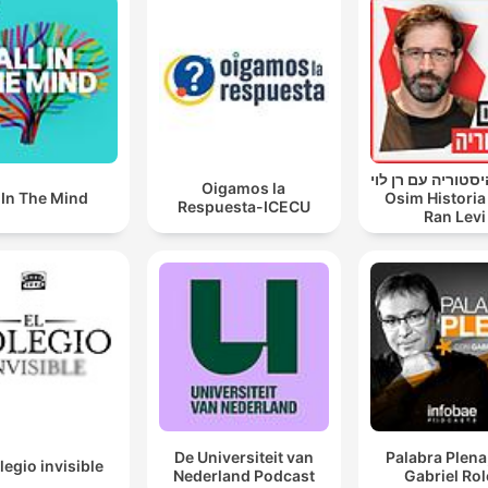
סטוריה עם רן לוי
Oigamos la
l In The Mind
Osim Historia
Respuesta-ICECU
Ran Levi
De Universiteit van
Palabra Plena
legio invisible
Nederland Podcast
Gabriel Ro