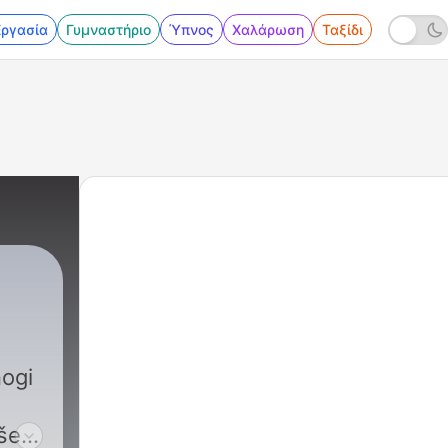
Εργασία
Γυμναστήριο
Ύπνος
Χαλάρωση
Ταξίδι
|
258 - Andromeda, 14.07.2026
nogi
še