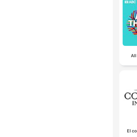
Al
El co