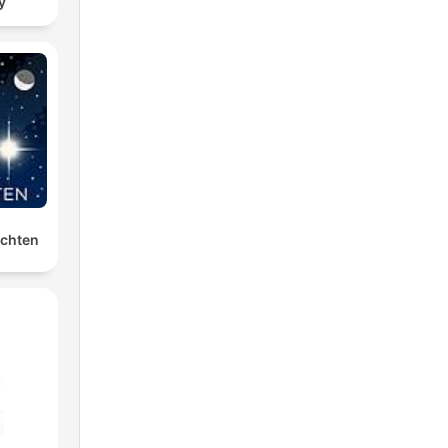
y
ichten