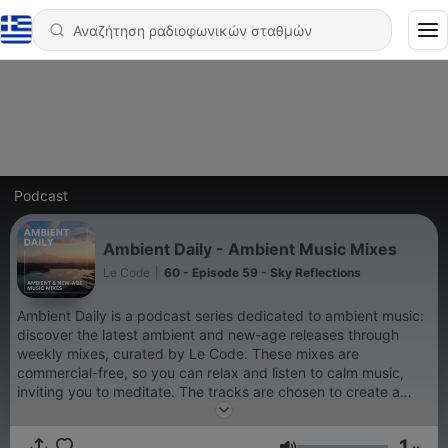
Podcast
Ambient Daily - Ambient Music Mixes
Le Code
|
60 - Episode 59 - Sky Reflections
Ambient Daily is a podcast series dedicated to ambient music:
discover the latest ambient and new-age releases through
weekly mixes, curated by Le Code. These mixes are
commercial-free, so you can relax and listen to calm music,
inviting you to meditate. The tracks are chosen to create a
fluid whole, helping you to relax, study, sleep, meditate and
reduce stress and anxiety. We advise you to listen to these
1