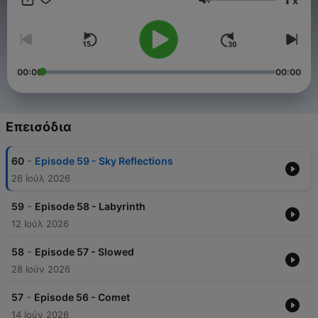
x
mixes with headphones, in a quiet, comfortable place, where
Ένταση
you'll feel comfortable listening to them.
00:00
00:00
Επεισόδια
-
60
Episode 59 - Sky Reflections
26 Ιούλ 2026
-
59
Episode 58 - Labyrinth
12 Ιούλ 2026
-
58
Episode 57 - Slowed
28 Ιούν 2026
-
57
Episode 56 - Comet
14 Ιούν 2026