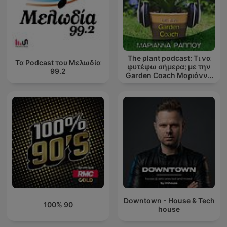
The plant podcast: Τι να
Τα Podcast του Μελωδία
φυτέψω σήμερα; με την
99.2
Garden Coach Μαριάννα
Ράππου
Downtown - House & Tech
100% 90
house