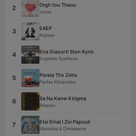
Orgh tou Theou
2
Judas
EAEP
3
Ropkan
Ena Giaourti Ston Kyrio
4
Evgenios Spatharis
Poreia Ths Zohs
5
Pipitsa Kliropoulou
Sa Na Kanw Kirigma
6
Bitapeis
Etsi Einai I Zoi Papouli
7
Mastellos & Dimissianos