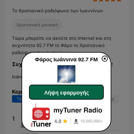
Το Χριστιανικό ραδιόφωνο των Ιωαννίνων
Χριστιανική μουσική
Τώρα μπορείτε να ακούτε στο Internet και στη
συχνότητα 92.7 FM το Φάρο το Χριστιανικό
ραδιόφωνο των Ιωαννίνων
Φάρος Ιωάννινα 92.7 FM
Συχνότητες Φάρος Ιωάννινα 92.7 FM:
Ioánnina:
92.7 FM
Κορυφαία τραγούδια
Λήψη εφαρμογής
Τελευταίες 7 ημέρες
Τελευταίες 30 ημέρες
Trailer, Trailer, Trailer
1
Tupiniquin