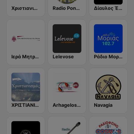
Χριστιανισμός (Christianity Radio)
Radio Pontos Stockholm - Ράδιο Πόντος Στοκχόλμης
Δίαυλος Ένα 99.7 FM
Ιερά Μητρόπολις Πατρών (I-M Patron)
Lelevose
Ράδιο Μοριάς 102.7
ΧΡΙΣΤΙΑΝΙΣΜΟΣ 90 FM
Arhagelos 94.1 FM
Navagia