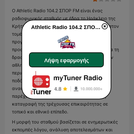
Ο Athletic Radio 104.2 ΣΠΟΡ FM είναι ένας
ραδιοφωνικός σταθμός με έδρα το Ηράκλειο της
Κρήτης, ο οποίος εξειδικεύεται αποκλειστικά στον
Athletic Radio 104.2 ΣΠΟΡ FM
τομέα της αθλητικής ενημέρωσης. Η ροή του
προγράμματος είναι σχεδιασμένη ώστε να
προσφέρει συνεχή ενημέρωση, με κύριο άξονα τη
δραστηριότητα των τοπικών συλλόγων και των
Λήψη εφαρμογής
αθλητικών οργανισμών της Κρήτης. Το
περιεχόμενο εστιάζει κατά κύριο λόγο στο
ποδόσφαιρο, χωρίς ωστόσο να παραλείπονται
αναφορές σε άλλα δημοφιλή αθλήματα,
παρέχοντας στους ακροατές μια λεπτομερή
καταγραφή της τρέχουσας επικαιρότητας σε
τοπικό και εθνικό επίπεδο.
Η μορφή του σταθμού βασίζεται σε ενημερωτικές
εκπομπές λόγου, ανάλυση αποτελεσμάτων και