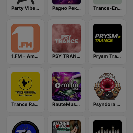
Party Vibe: Psychedelic Trance Radio
Радио Рекорд GOA/PSY
Trance-Energy Radio
1.FM - Ambient Psychill
PSY TRANCE
Prysm Trance
Trance Radio India
RauteMusik Trance
Psyndora Psytrance