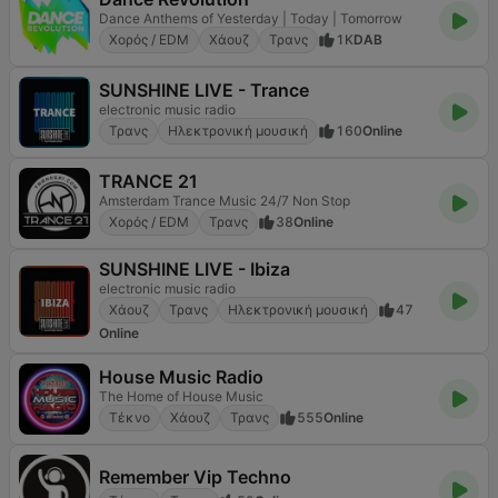
Dance Anthems of Yesterday | Today | Tomorrow
Χορός / EDM
Χάουζ
Τρανς
1K
DAB
SUNSHINE LIVE - Trance
electronic music radio
Τρανς
Ηλεκτρονική μουσική
160
Online
TRANCE 21
Amsterdam Trance Music 24/7 Non Stop
Χορός / EDM
Τρανς
38
Online
SUNSHINE LIVE - Ibiza
electronic music radio
Χάουζ
Τρανς
Ηλεκτρονική μουσική
47
Online
House Music Radio
The Home of House Music
Τέκνο
Χάουζ
Τρανς
555
Online
Remember Vip Techno