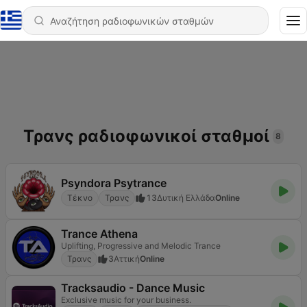
Τρανς ραδιοφωνικοί σταθμοί
8
Psyndora Psytrance
Τέκνο
Τρανς
13
Δυτική Ελλάδα
Online
Trance Athena
Uplifting, Progressive and Melodic Trance
Τρανς
3
Αττική
Online
Tracksaudio - Dance Music
Exclusive music for your business.