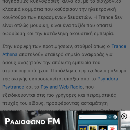
παγκόσμιες κυκλοφορίες, αλλά και με τα διαχρονικά
κλασικά κομμάτια που καθόρισαν την ηλεκτρονική
κουλτούρα των περασμένων δεκαετιών. Η Trance δεν
είναι απλώς μουσική, είναι ένα ταξίδι που απαιτεί
αφοσίωση και την κατάλληλη ακουστική εμπειρία.
Στην κορυφή των προτιμήσεων, σταθμοί όπως ο
Trance
Athena
αποτελούν σταθερό σημείο αναφοράς για
όσους αναζητούν την απόλυτη εμπειρία του
ατμοσφαιρικού ήχου. Παράλληλα, η ψυχεδελική πλευρά
της σκηνής εκπροσωπείται επάξια από το
Psyndora
Psytrance
και το
Psyland Web Radio
, που
εξειδικεύονται στις πιο γρήγορες και πειραματικές
πτυχές του είδους, προσφέροντας ασταμάτητη
ενέργεια και underground αισθητική. Αν αναζητάτε κάτι
πιο τολμηρό, το
Psychedelic Freaks Radio
και το
Rave
United
μεταφέρουν την ατμόσφαιρα των μεγάλων rave