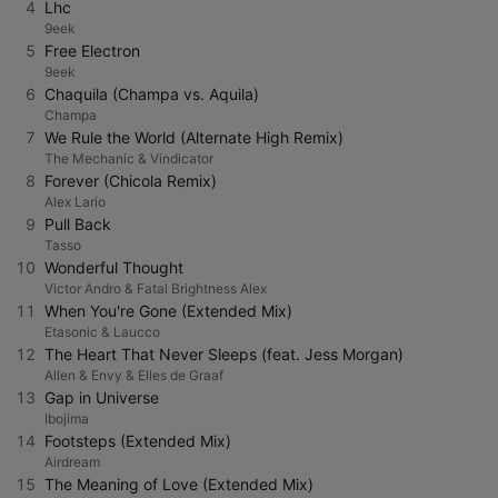
4
Lhc
9eek
5
Free Electron
9eek
6
Chaquila (Champa vs. Aquila)
Champa
7
We Rule the World (Alternate High Remix)
The Mechanic & Vindicator
8
Forever (Chicola Remix)
Alex Lario
9
Pull Back
Tasso
10
Wonderful Thought
Victor Andro & Fatal Brightness Alex
11
When You're Gone (Extended Mix)
Etasonic & Laucco
12
The Heart That Never Sleeps (feat. Jess Morgan)
Allen & Envy & Elles de Graaf
13
Gap in Universe
Ibojima
14
Footsteps (Extended Mix)
Airdream
15
The Meaning of Love (Extended Mix)