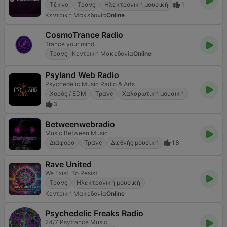
Τέκνο
Τρανς
Ηλεκτρονική μουσική
1
Κεντρική Μακεδονία
Online
CosmoTrance Radio
Trance your mind
Τρανς
Κεντρική Μακεδονία
Online
Psyland Web Radio
Psychedelic Music Radio & Arts
Χορός / EDM
Τρανς
Χαλαρωτική μουσική
3
Betweenwebradio
Music Between Music
Διάφορα
Τρανς
Διεθνής μουσική
18
Rave United
We Exist, To Resist
Τρανς
Ηλεκτρονική μουσική
Κεντρική Μακεδονία
Online
Psychedelic Freaks Radio
24/7 Psytrance Music