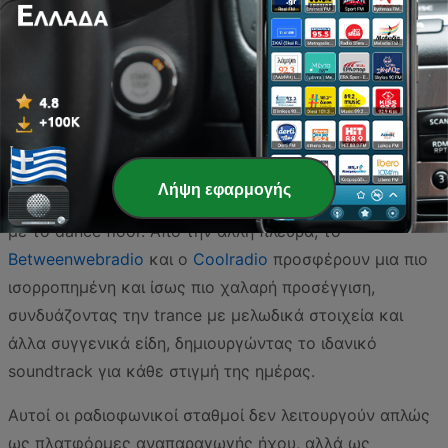
πάρτι και των open-air φεστιβάλ απευθείας στον χώρο
σας, με επιλογές που καλύπτουν όλο το φάσμα της
trance κουλτούρας.
Η μουσική ποικιλία συνεχίζεται με το
Tracksaudio -
Dance Music
, το οποίο ενσωματώνει trance beats σε
ένα ευρύτερο πλαίσιο χορευτικής μουσικής,
Λήψη εφαρμογής
ικανοποιώντας όσους θέλουν μια πιο σφαιρική επαφή
με το dance floor. Από την άλλη πλευρά, το
Betweenwebradio
και ο
Coolradio
προσφέρουν μια πιο
ισορροπημένη και ίσως πιο χαλαρή προσέγγιση,
συνδυάζοντας την trance με μελωδικά στοιχεία και
άλλα συγγενικά είδη, δημιουργώντας το ιδανικό
soundtrack για κάθε στιγμή της ημέρας.
Αυτοί οι ραδιοφωνικοί σταθμοί δεν λειτουργούν απλώς
ως πλατφόρμες αναπαραγωγής ήχου, αλλά ως