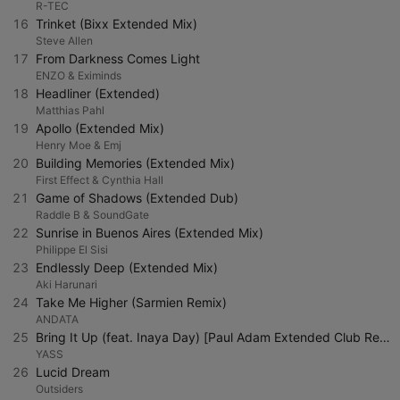
R-TEC
16
Trinket (Bixx Extended Mix)
Steve Allen
17
From Darkness Comes Light
ENZO & Eximinds
18
Headliner (Extended)
Matthias Pahl
19
Apollo (Extended Mix)
Henry Moe & Emj
20
Building Memories (Extended Mix)
First Effect & Cynthia Hall
21
Game of Shadows (Extended Dub)
Raddle B & SoundGate
22
Sunrise in Buenos Aires (Extended Mix)
Philippe El Sisi
23
Endlessly Deep (Extended Mix)
Aki Harunari
24
Take Me Higher (Sarmien Remix)
ANDATA
25
Bring It Up (feat. Inaya Day) [Paul Adam Extended Club Remix]
YASS
26
Lucid Dream
Outsiders