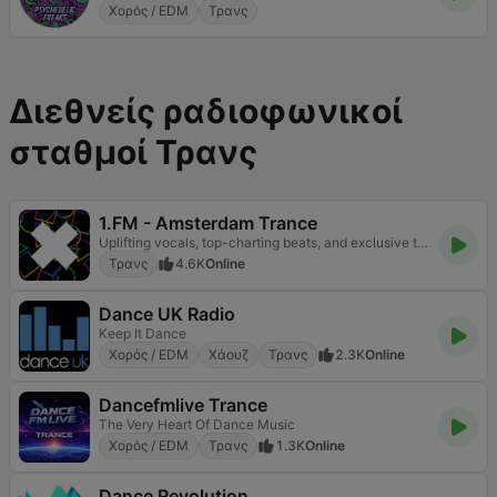
Χορός / EDM
Τρανς
Διεθνείς ραδιοφωνικοί
σταθμοί Τρανς
1.FM - Amsterdam Trance
Uplifting vocals, top-charting beats, and exclusive tracks.
Τρανς
4.6K
Online
Dance UK Radio
Keep It Dance
Χορός / EDM
Χάουζ
Τρανς
2.3K
Online
Dancefmlive Trance
The Very Heart Of Dance Music
Χορός / EDM
Τρανς
1.3K
Online
Dance Revolution