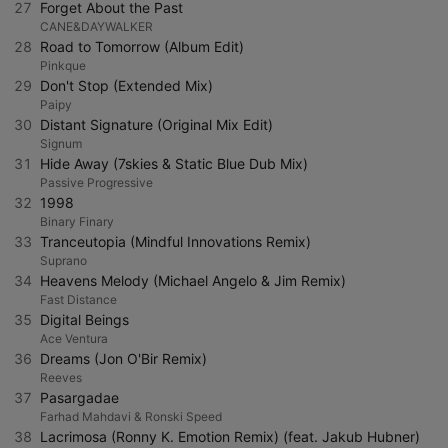
27
Forget About the Past
CANE&DAYWALKER
28
Road to Tomorrow (Album Edit)
Pinkque
29
Don't Stop (Extended Mix)
Paipy
30
Distant Signature (Original Mix Edit)
Signum
31
Hide Away (7skies & Static Blue Dub Mix)
Passive Progressive
32
1998
Binary Finary
33
Tranceutopia (Mindful Innovations Remix)
Suprano
34
Heavens Melody (Michael Angelo & Jim Remix)
Fast Distance
35
Digital Beings
Ace Ventura
36
Dreams (Jon O'Bir Remix)
Reeves
37
Pasargadae
Farhad Mahdavi & Ronski Speed
38
Lacrimosa (Ronny K. Emotion Remix) (feat. Jakub Hubner)