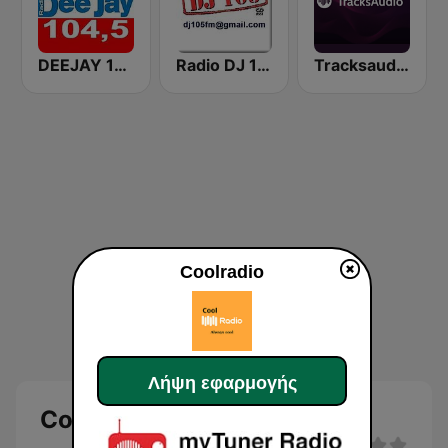
DEEJAY 104.5 FM
Radio DJ 105
Tracksaudio - House Music
Coolradio
Λήψη εφαρμογής
Coolradio