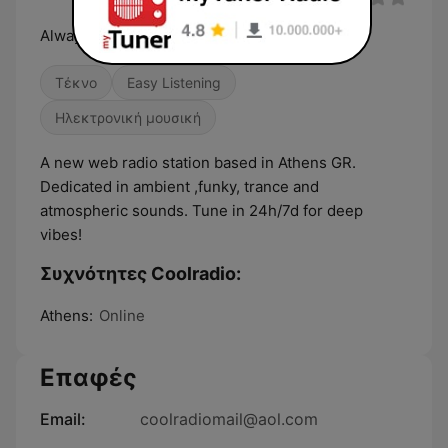
Always Cool
Τέκνο
Easy Listening
Ηλεκτρονική μουσική
A new web radio station based in Athens GR.
Dedicated in ambient ,funky, trance and
atmospheric sounds. Tune in 24h/7d for deep
vibes!
Συχνότητες Coolradio:
Athens:
Online
Επαφές
Email:
coolradiomail@aol.com