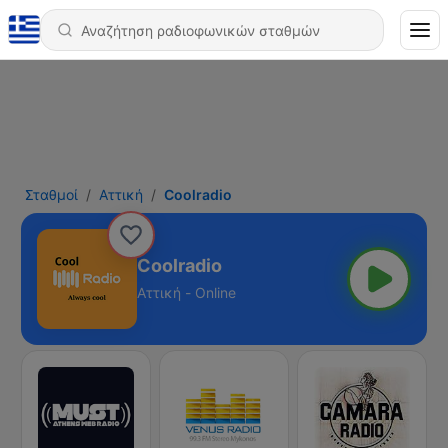
Σταθμοί
Αττική
Coolradio
Coolradio
Αττική - Online