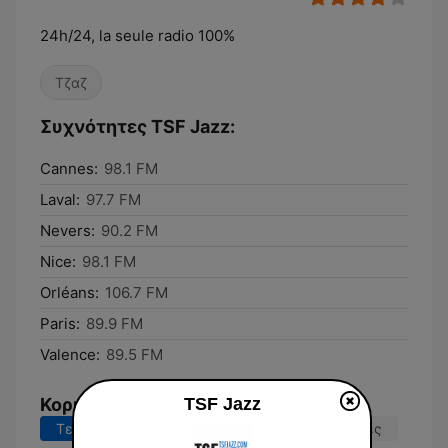
24h/24, la seule radio 100%
Τζαζ
Συχνότητες TSF Jazz:
Cannes:
98.1 FM
Laval:
97.7 FM
Nevers:
90.2 FM
Nice:
98.1 FM
Orléans:
106.7 FM
Paris:
89.9 FM
Valence:
89.5 FM
Κορυφαία τραγούδια
TSF Jazz
Τελευταίες 7 ημέρες
Τελευταίες 30 ημέρες