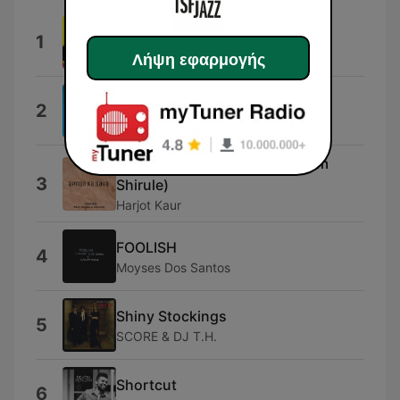
The Hucklebuck
1
Quincy Jones and His Orchestra
Λήψη εφαρμογής
Só Danço Samba
2
Eliane Elias
Apnon Ka Saya (feat. Shubham
3
Shirule)
Harjot Kaur
FOOLISH
4
Moyses Dos Santos
Shiny Stockings
5
SCORE & DJ T.H.
Shortcut
6