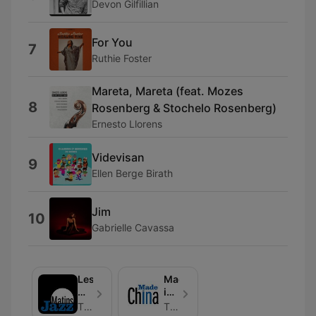
Devon Gilfillian
For You
7
Ruthie Foster
Mareta, Mareta (feat. Mozes
8
Rosenberg & Stochelo Rosenberg)
Ernesto Llorens
Videvisan
9
Ellen Berge Birath
Jim
10
Gabrielle Cavassa
Les
Made
Matins
in
Jazz
China
TSFJAZZ
TSFJAZZ