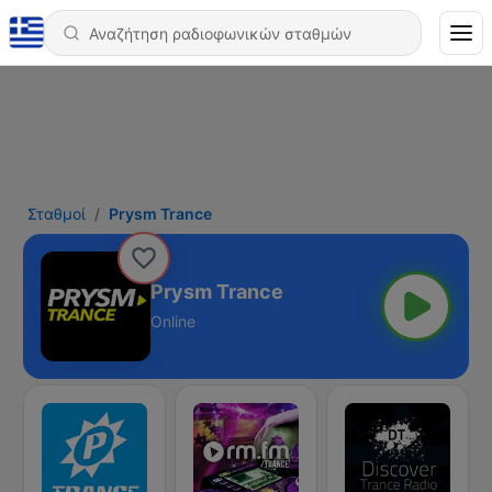
Σταθμοί
Prysm Trance
Prysm Trance
Online