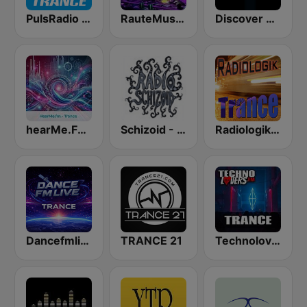
PulsRadio Trance
RauteMusik Trance
Discover Trance Radio
hearMe.FM Trance
Schizoid - Psychedelic Trance
Radiologik Trance
Dancefmlive Trance
TRANCE 21
Technolovers - TRANCE