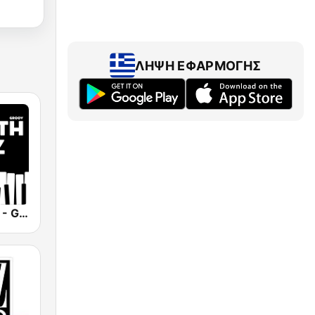
ΛΉΨΗ ΕΦΑΡΜΟΓΉΣ
Smooth Jazz - Groov