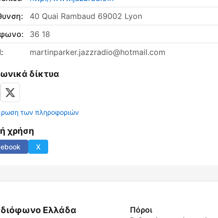
θυνση:
40 Quai Rambaud 69002 Lyon
έφωνο:
36 18
:
martinparker.jazzradio@hotmail.com
νωνικά δίκτυα
έρωση των πληροφοριών
νή χρήση
cebook
X
διόφωνο Ελλάδα
Πόροι