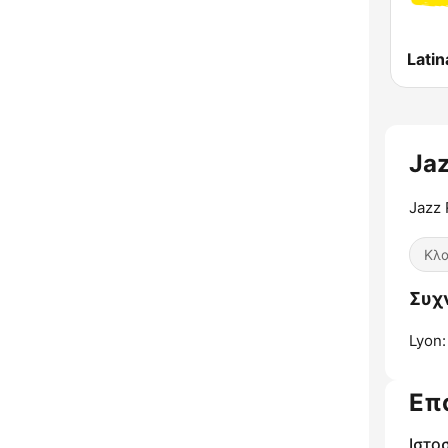
Latin
Jaz
Jazz 
Κλα
Συχν
Lyon:
Επ
Ιστο