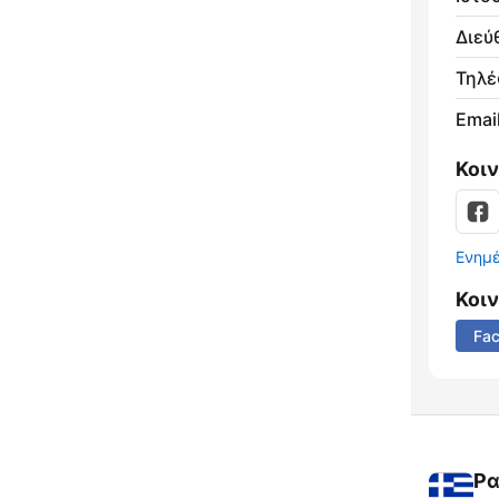
Διεύ
Τηλ
Email
Κοι
Ενημ
Κοι
Fa
Ρα