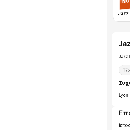
Jaz
Jazz 
Τζα
Συχν
Lyon:
Επ
Ιστο