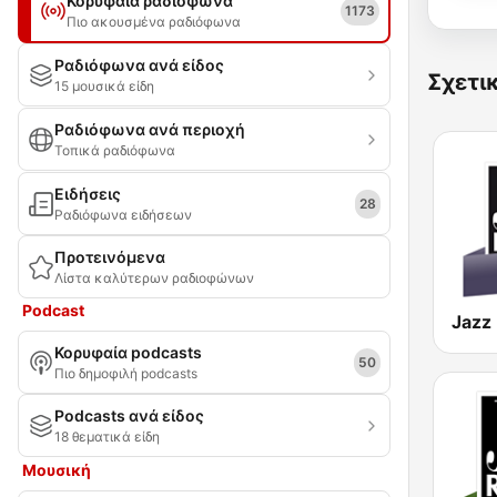
Κορυφαία ραδιόφωνα
1173
Πιο ακουσμένα ραδιόφωνα
Ραδιόφωνα ανά είδος
Σχετι
15 μουσικά είδη
Ραδιόφωνα ανά περιοχή
Τοπικά ραδιόφωνα
Ειδήσεις
28
Ραδιόφωνα ειδήσεων
Προτεινόμενα
Λίστα καλύτερων ραδιοφώνων
Podcast
Jazz 
Κορυφαία podcasts
50
Πιο δημοφιλή podcasts
Podcasts ανά είδος
18 θεματικά είδη
Μουσική