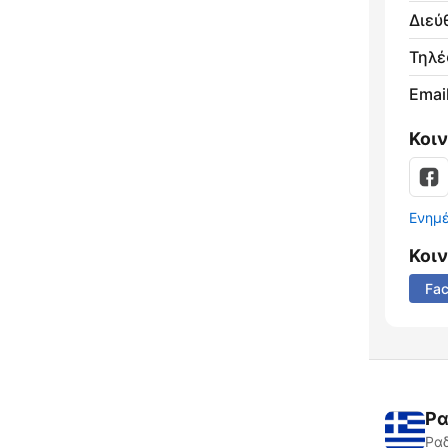
Διεύ
Τηλ
Email
Κοι
Ενημ
Κοι
Fa
Ρα
Ραδ