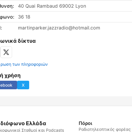
θυνση:
40 Quai Rambaud 69002 Lyon
έφωνο:
36 18
:
martinparker.jazzradio@hotmail.com
νωνικά δίκτυα
έρωση των πληροφοριών
νή χρήση
cebook
X
διόφωνο Ελλάδα
Πόροι
Ραδιοτηλεοπτικός φορέας
ιοφωνικοί Σταθμοί και Podcasts