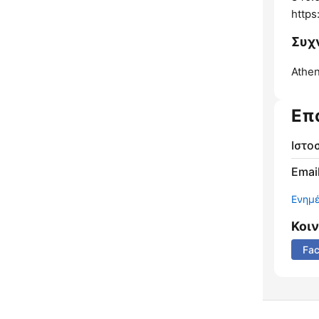
https
Συχ
Athen
Επ
Ιστο
Email
Ενημ
Κοι
Fa