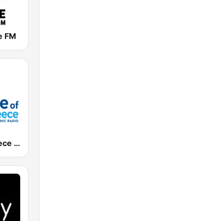
e FM
Voice of Greece - Η Φωνή Της Ελλάδας