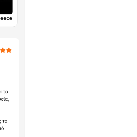
reece
α το
σία,
ς το
πό