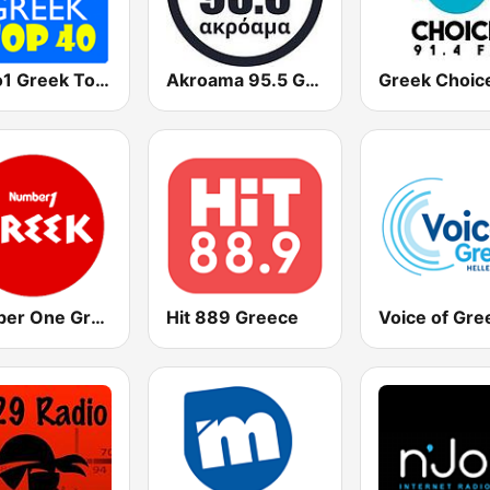
Radio1 Greek Top 40
Akroama 95.5 Greek Music
Greek Choic
Number One Greek
Hit 889 Greece