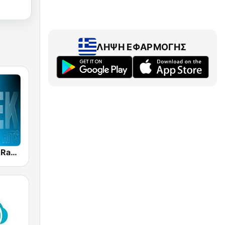
ΛΉΨΗ ΕΦΑΡΜΟΓΉΣ
Greek World Radio