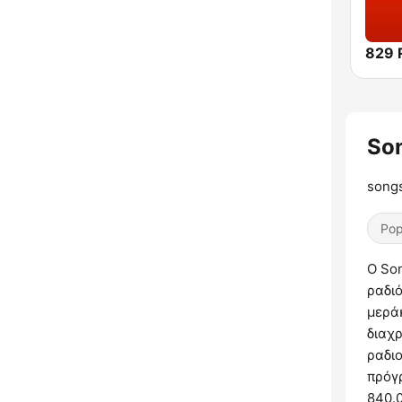
829 
So
songs
Pop
Ο Son
ραδιό
μεράκ
διαχρ
ραδι
πρόγ
840.0