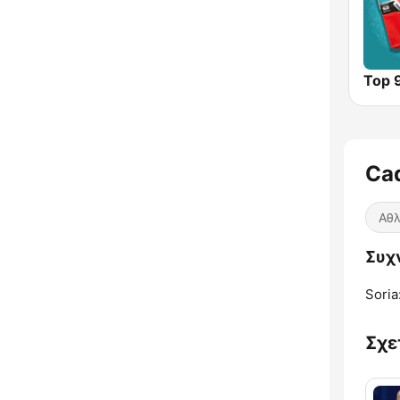
Top 
Ca
Αθλ
Συχν
Soria
Σχε