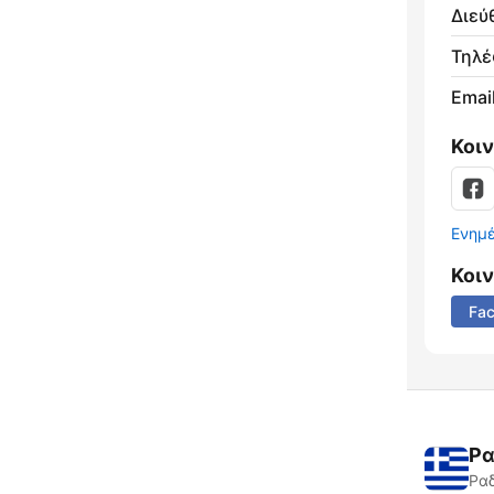
Διεύ
Τηλ
Email
Κοι
Ενημ
Κοι
Fa
Ρα
Ραδ