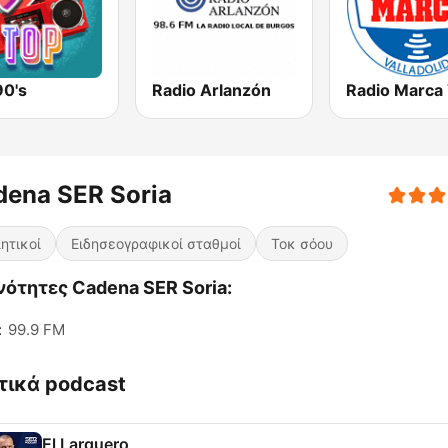
90's
Radio Arlanzón
dena SER Soria
ητικοί
Ειδησεογραφικοί σταθμοί
Τοκ σόου
ότητες Cadena SER Soria:
:
99.9 FM
τικά podcast
El Larguero