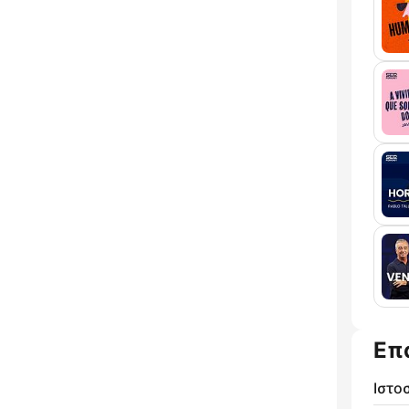
Επ
Ιστο