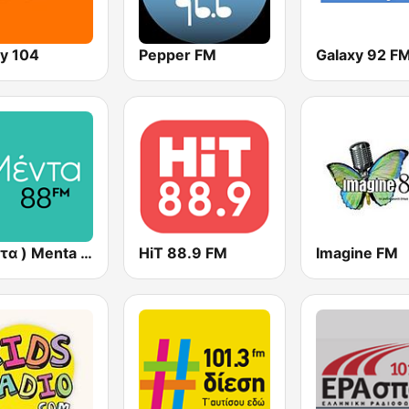
y 104
Pepper FM
Galaxy 92 F
( μέντα ) Menta 88 FM
HiT 88.9 FM
Imagine FM