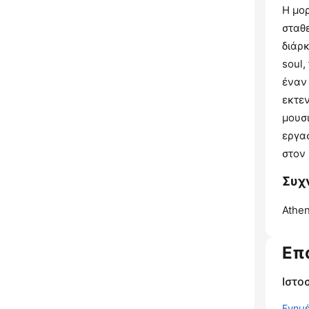
Η μο
σταθ
διάρκ
soul,
έναν
εκτε
μουσ
εργασ
στον 
Συχν
Athen
Επ
Ιστο
Ενημ