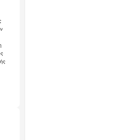
α
ς
ύν
η
υς
χής