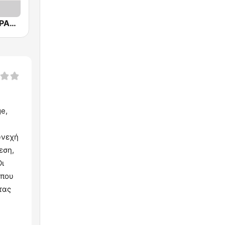
ERA Spor - ΕΡΑΣΠΟΡ
e,
υνεχή
εση,
Οι
 που
τας