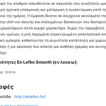
ρφή του σταθμού απευθύνεται σε ακροατές που αναζητούν μι
ερή ηχητική υπόκρουση για χαλάρωση ή συγκέντρωση κατά τη
εια της ημέρας. Η έμφαση δίνεται σε σύγχρονα ακούσματα τη
 της chill-out σκηνής και επιλεγμένων διασκευών που διατηρο
 χαμηλόφωνο αλλά κομψό χαρακτήρα. Χωρίς την παρεμβολή
νών ομιλιών, η ροή παραμένει επικεντρωμένη αποκλειστικά στ
ική εμπειρία, καθιστώντας τη συχνότητα κατάλληλη για χώρο
ίας ή για ακρόαση που απαιτεί μια αίσθηση ηρεμίας και συνο
ήχο.
ότητες En Lefko Smooth (εν λευκω):
s:
Online
αφές
σελίδα
http://enlefko.fm/
έρωση των πληροφοριών