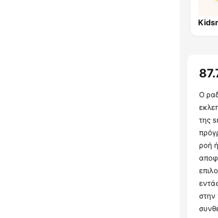
Kids
87.
Ο ρα
εκλεπ
της s
πρόγ
ροή 
αποφ
επιλ
εντά
στην 
συνθ