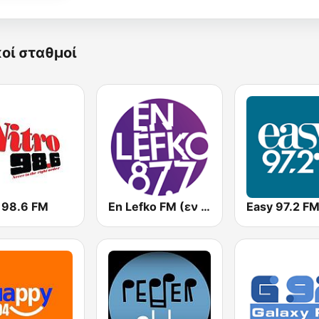
κοί σταθμοί
o 98.6 FM
En Lefko FM (εν λευκω)
Easy 97.2 F