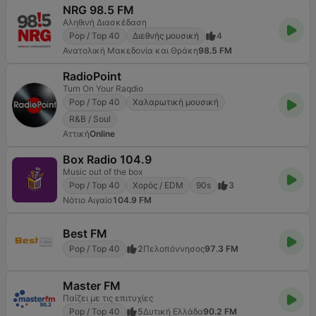
NRG 98.5 FM
Αληθινή Διασκέδαση
Pop / Top 40
Διεθνής μουσική
4
Ανατολική Μακεδονία και Θράκη
98.5 FM
RadioPoint
Turn On Your Raqdio
Pop / Top 40
Χαλαρωτική μουσική
R&B / Soul
Αττική
Online
Box Radio 104.9
Music out of the box
Pop / Top 40
Χορός / EDM
90s
3
Νότιο Αιγαίο
104.9 FM
Best FM
Pop / Top 40
2
Πελοπόννησος
97.3 FM
Master FM
Παίζει με τις επιτυχίες
Pop / Top 40
5
Δυτική Ελλάδα
90.2 FM