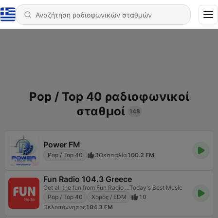
Pop / Top 40 ραδιοφωνικοί
σταθμοί
148
Power FM
Pop / Top 40
3
Θεσσαλία
100.2 FM
Fun Radio 104.3 Greece
Get all the fun from Fun Radio ...Today's Best Music
Pop / Top 40
Χορός / EDM
10
Πελοπόννησος
104.3 FM