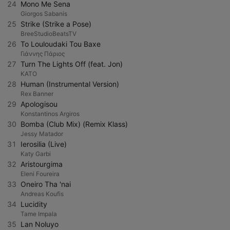
24
Mono Me Sena
Giorgos Sabanis
25
Strike (Strike a Pose)
BreeStudioBeatsTV
26
To Louloudaki Tou Baxe
Γιάννης Πάριος
27
Turn The Lights Off (feat. Jon)
KATO
28
Human (Instrumental Version)
Rex Banner
29
Apologisou
Konstantinos Argiros
30
Bomba (Club Mix) (Remix Klass)
Jessy Matador
31
Ierosilia (Live)
Katy Garbi
32
Aristourgima
Eleni Foureira
33
Oneiro Tha 'nai
Andreas Koufis
34
Lucidity
Tame Impala
35
Lan Noluyo