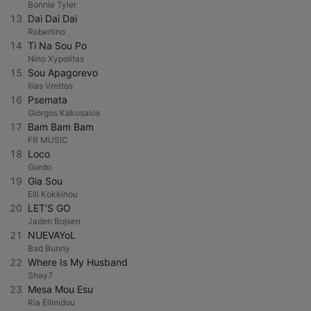
Bonnie Tyler
13
Dai Dai Dai
Robertino
14
Ti Na Sou Po
Nino Xypolitas
15
Sou Apagorevo
Ilias Vrettos
16
Psemata
Giorgos Kakosaios
17
Bam Bam Bam
FR MUSIC
18
Loco
Gordo
19
Gia Sou
Elli Kokkinou
20
LET'S GO
Jaden Bojsen
21
NUEVAYoL
Bad Bunny
22
Where Is My Husband
Shay7
23
Mesa Mou Esu
Ria Ellinidou