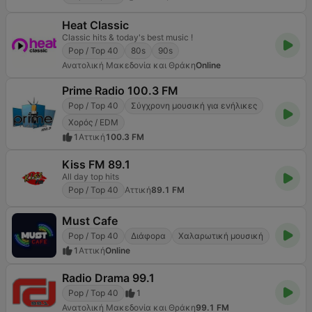
Heat Classic
Classic hits & today's best music !
Pop / Top 40
80s
90s
Ανατολική Μακεδονία και Θράκη
Online
Prime Radio 100.3 FM
Pop / Top 40
Σύγχρονη μουσική για ενήλικες
Χορός / EDM
1
Αττική
100.3 FM
Kiss FM 89.1
All day top hits
Pop / Top 40
Αττική
89.1 FM
Must Cafe
Pop / Top 40
Διάφορα
Χαλαρωτική μουσική
1
Αττική
Online
Radio Drama 99.1
Pop / Top 40
1
Ανατολική Μακεδονία και Θράκη
99.1 FM