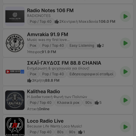
Radio Notes 106 FM
RADIONOTES
Pop / Top 40
2
Κεντρική Μακεδονία
106.0 FM
Amvrakia 91.9 FM
Music was my first love...
Ροκ
Pop / Top 40
Easy Listening
2
Ήπειρος
91.9 FM
ΣΚΑΪ-ΓΑΥΔΟΣ FM 88.8 CHANIA
Ενημέρωση & ψυχαγωγία για όλους!
Ροκ
Pop / Top 40
Ειδησεογραφικοί σταθμοί
3
Κρήτη
88.8 FM
Kalithea Radio
Η Διαδικτυακή Φωνή των Πολιτών
Pop / Top 40
Κλασικά ροκ
90s
5
Αττική
Online
Loco Radio Live
Because Life Wants Loco Music!
Pop / Top 40
80s
90s
1