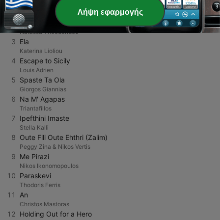
1
Signomi
Λήψη εφαρμογής
Antonis Remos
2
Ah!
Natassa Theodoridou
3
Ela
Katerina Lioliou
4
Escape to Sicily
Louis Adrien
5
Spaste Ta Ola
Giorgos Giannias
6
Na M' Agapas
Triantafillos
7
Ipefthini Imaste
Stella Kalli
8
Oute Fili Oute Ehthri (Zalim)
Peggy Zina & Nikos Vertis
9
Me Pirazi
Nikos Ikonomopoulos
10
Paraskevi
Thodoris Ferris
11
An
Christos Mastoras
12
Holding Out for a Hero