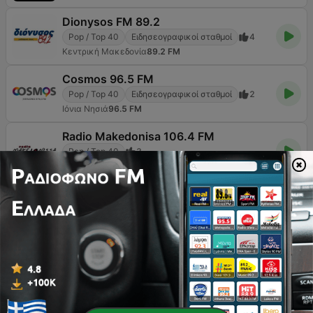
Dionysos FM 89.2
Pop / Top 40
Ειδησεογραφικοί σταθμοί
4
Κεντρική Μακεδονία
89.2 FM
Cosmos 96.5 FM
Pop / Top 40
Ειδησεογραφικοί σταθμοί
2
Ιόνια Νησιά
96.5 FM
Radio Makedonisa 106.4 FM
Pop / Top 40
3
Ανατολική Μακεδονία και Θράκη
106.4 FM
Σελίδα
4
από
8
1
<
4
5
6
>
>>
ΚΟΡΥΦΑΊΑ ΤΡΑΓΟΎΔΙΑ