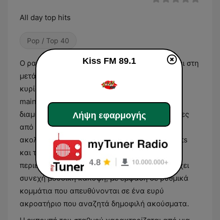
All day top hits
Pop / Top 40
Kiss FM 89.1
Ο ραδιοφωνικός σταθμός Kiss FM 89.1 εστιάζει στη
μετάδοση σύγχρονης μουσικής, καλύπτοντας
κυρίως τα είδη της pop, της dance και της
mainstream R'n'B. Το πρόγραμμα του σταθμού
διαμορφώνεται με βάση τις τρέχουσες επιτυχίες
Λήψη εφαρμογής
από τη διεθνή και την εγχώρια μουσική σκηνή,
ακολουθώντας τις τάσεις των ψηφιακών charts
και της παγκόσμιας δισκογραφίας. Η ροή του
περιεχομένου είναι σχεδιασμένη για να παρέχει
συνεχή μουσική κάλυψη, με έμφαση σε ρυθμικά
κομμάτια που απευθύνονται σε ένα ευρύ
ακροατήριο που αναζητά δημοφιλή ακούσματα.