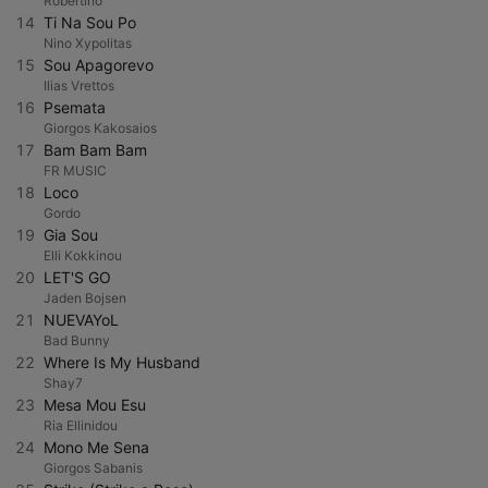
Robertino
14
Ti Na Sou Po
Nino Xypolitas
15
Sou Apagorevo
Ilias Vrettos
16
Psemata
Giorgos Kakosaios
17
Bam Bam Bam
FR MUSIC
18
Loco
Gordo
19
Gia Sou
Elli Kokkinou
20
LET'S GO
Jaden Bojsen
21
NUEVAYoL
Bad Bunny
22
Where Is My Husband
Shay7
23
Mesa Mou Esu
Ria Ellinidou
24
Mono Me Sena
Giorgos Sabanis