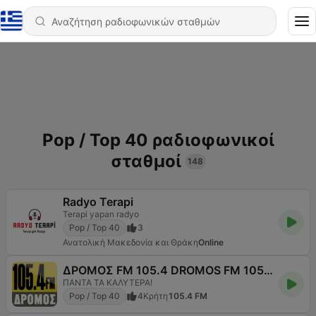
Pop / Top 40 ραδιοφωνικοί
σταθμοί
148
Radyo Terapi
Terapi yapan radyo
Pop / Top 40
3
Ανατολική Μακεδονία και Θράκη
Online
ΔΡΟΜΟΣ FM 105.4 DROMOS FM 105.4
ΠΑΝΤΑ ΤΑ ΚΑΛΥΤΕΡΑ!
Pop / Top 40
4
Κρήτη
105.4 FM