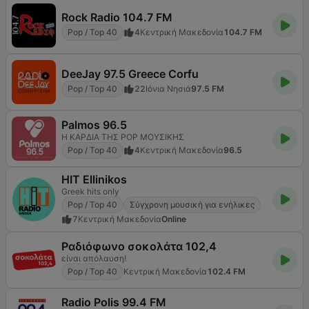
Rock Radio 104.7 FM
Pop / Top 40
4
Κεντρική Μακεδονία
104.7 FM
DeeJay 97.5 Greece Corfu
Pop / Top 40
22
Ιόνια Νησιά
97.5 FM
Palmos 96.5
Η ΚΑΡΔΙΑ ΤΗΣ POP ΜΟΥΣΙΚΗΣ
Pop / Top 40
4
Κεντρική Μακεδονία
96.5
HIT Ellinikos
Greek hits only
Pop / Top 40
Σύγχρονη μουσική για ενήλικες
7
Κεντρική Μακεδονία
Online
Ραδιόφωνο σοκολάτα 102,4
είναι απόλαυση!
Pop / Top 40
Κεντρική Μακεδονία
102.4 FM
Radio Polis 99.4 FM