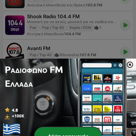
Ανατολική Μακεδονία και Θράκη
102.6 FM
Shook Radio 104.4 FM
Μουσική για να ακούς, μουσική για να νιώθεις καλά κάθε στιγμή της ημέρας.#feelinggood
Ροκ
Pop / Top 40
Χορός / EDM
1
Κεντρική Μακεδονία
104.4 FM
Avanti FM
Pop / Top 40
3
Θεσσαλία
107.6 FM
Σελίδα
2
από
8
<
2
3
4
>
>>
ΚΟΡΥΦΑΊΑ ΤΡΑΓΟΎΔΙΑ
1
Signomi
Antonis Remos