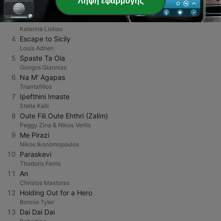
2
Ah!
Λήψη εφαρμογής
Natassa Theodoridou
3
Ela
Katerina Lioliou
4
Escape to Sicily
Louis Adrien
5
Spaste Ta Ola
Giorgos Giannias
6
Na M' Agapas
Triantafillos
7
Ipefthini Imaste
Stella Kalli
8
Oute Fili Oute Ehthri (Zalim)
Peggy Zina & Nikos Vertis
9
Me Pirazi
Nikos Ikonomopoulos
10
Paraskevi
Thodoris Ferris
11
An
Christos Mastoras
12
Holding Out for a Hero
Bonnie Tyler
13
Dai Dai Dai