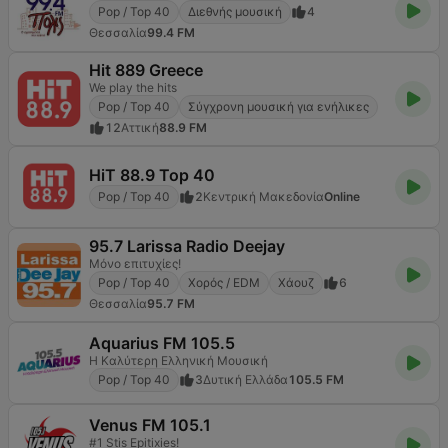
Pop / Top 40
Διεθνής μουσική
4
Θεσσαλία
99.4 FM
Hit 889 Greece
We play the hits
Pop / Top 40
Σύγχρονη μουσική για ενήλικες
12
Αττική
88.9 FM
HiT 88.9 Top 40
Pop / Top 40
2
Κεντρική Μακεδονία
Online
95.7 Larissa Radio Deejay
Μόνο επιτυχίες!
Pop / Top 40
Χορός / EDM
Χάουζ
6
Θεσσαλία
95.7 FM
Aquarius FM 105.5
Η Καλύτερη Ελληνική Μουσική
Pop / Top 40
3
Δυτική Ελλάδα
105.5 FM
Venus FM 105.1
#1 Stis Epitixies!