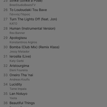
25
Strike (Strike a Pose)
BreeStudioBeatsTV
26
To Louloudaki Tou Baxe
Γιάννης Πάριος
27
Turn The Lights Off (feat. Jon)
KATO
28
Human (Instrumental Version)
Rex Banner
29
Apologisou
Konstantinos Argiros
30
Bomba (Club Mix) (Remix Klass)
Jessy Matador
31
Ierosilia (Live)
Katy Garbi
32
Aristourgima
Eleni Foureira
33
Oneiro Tha 'nai
Andreas Koufis
34
Lucidity
Tame Impala
35
Lan Noluyo
Yasta
36
Beautiful Things