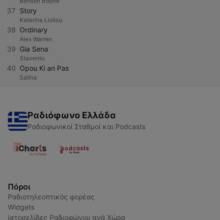
Benson Boone
37
Story
Katerina Lioliou
38
Ordinary
Alex Warren
39
Gia Sena
Stavento
40
Opou Ki an Pas
Salina
Ραδιόφωνο Ελλάδα
Ραδιοφωνικοί Σταθμοί και Podcasts
Πόροι
Ραδιοτηλεοπτικός φορέας
Widgets
Ιστοσελίδες Ραδιοφώνου ανά Χώρα