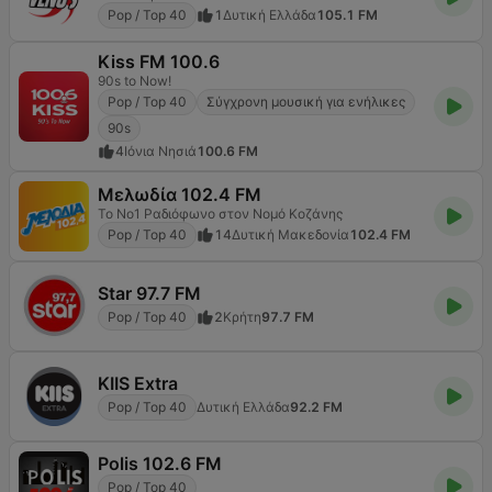
Pop / Top 40
1
Δυτική Ελλάδα
105.1 FM
Kiss FM 100.6
90s to Now!
Pop / Top 40
Σύγχρονη μουσική για ενήλικες
90s
4
Ιόνια Νησιά
100.6 FM
Μελωδία 102.4 FM
Το Νο1 Ραδιόφωνο στον Νομό Κοζάνης
Pop / Top 40
14
Δυτική Μακεδονία
102.4 FM
Star 97.7 FM
Pop / Top 40
2
Κρήτη
97.7 FM
KIIS Extra
Pop / Top 40
Δυτική Ελλάδα
92.2 FM
Polis 102.6 FM
Pop / Top 40