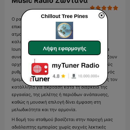
Music Radio Ζωντανά
Chillout Tree Pines
Ο ραδιοφωνικός σταθμός Chillout Tree Pines
επικεντρώνεται αποκλειστικά στη μετάδοση
ατμοσφαιρικής και χαλαρωτικής μουσικής,
καλύπτοντας είδη όπως chillout, ambient και
Λήψη εφαρμογής
lounge. Το πρόγραμμά του αποτελείται από μια
συνεχή ροή μουσικών κομματιών που συνδυάζουν
ορχηστρικά στοιχεία με απαλούς ηλεκτρονικούς
ρυθμούς. Ο σταθμός επιδιώκει τη δημιουργία ενός
ήρεμου ηχητικού περιβάλλοντος, καθιστώντας τον
κατάλληλο για ακρόαση κατά τη διάρκεια της
εργασίας, της μελέτης ή περιόδων ανάπαυσης,
καθώς η μουσική επιλογή δίνει έμφαση στη
μελωδικότητα και την αρμονία.
Η δομή του σταθμού βασίζεται στην παροχή μιας
αδιάλειπτης εμπειρίας χωρίς συχνές λεκτικές