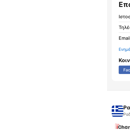
Επ
Ιστο
Τηλ
Email
Ενημ
Κοι
Fa
Ρα
Ραδ