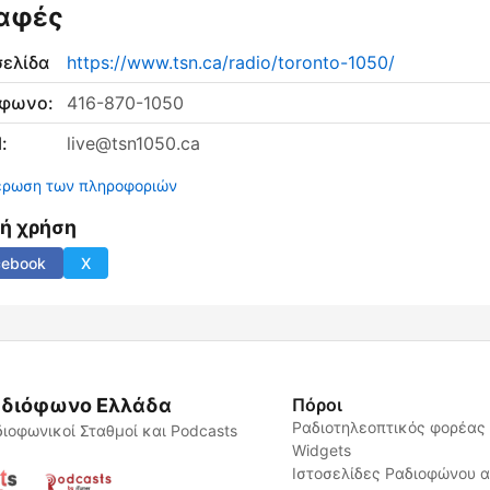
αφές
σελίδα
https://www.tsn.ca/radio/toronto-1050/
έφωνο:
416-870-1050
:
live@tsn1050.ca
έρωση των πληροφοριών
νή χρήση
cebook
X
διόφωνο Ελλάδα
Πόροι
Ραδιοτηλεοπτικός φορέας
ιοφωνικοί Σταθμοί και Podcasts
Widgets
Ιστοσελίδες Ραδιοφώνου 