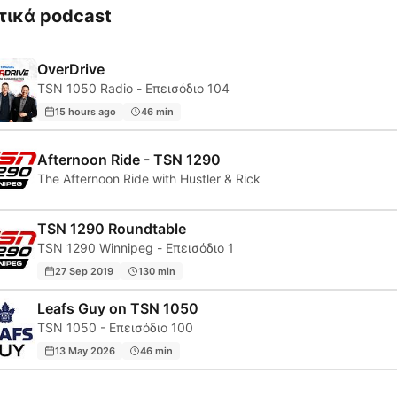
τικά podcast
OverDrive
TSN 1050 Radio - Επεισόδιο 104
15 hours ago
46 min
Afternoon Ride - TSN 1290
The Afternoon Ride with Hustler & Rick
TSN 1290 Roundtable
TSN 1290 Winnipeg - Επεισόδιο 1
27 Sep 2019
130 min
Leafs Guy on TSN 1050
TSN 1050 - Επεισόδιο 100
13 May 2026
46 min