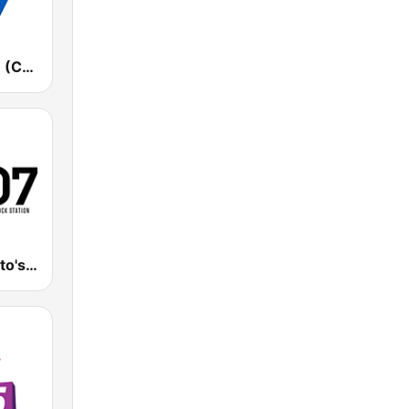
CHFI 98.1 FM (CA Only)
Q107 : Toronto's Rock Station (CILQ FM)