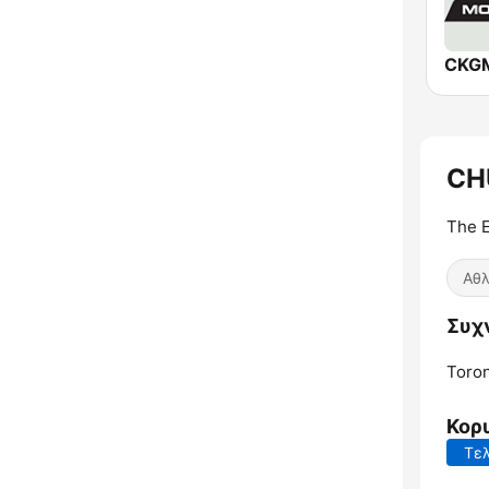
CH
The E
Αθλ
Συχ
Toron
Κορ
Τελ