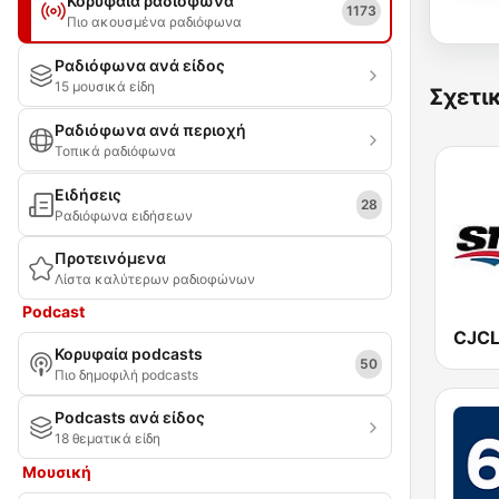
Κορυφαία ραδιόφωνα
1173
Πιο ακουσμένα ραδιόφωνα
Ραδιόφωνα ανά είδος
15 μουσικά είδη
Σχετι
Ραδιόφωνα ανά περιοχή
Τοπικά ραδιόφωνα
Ειδήσεις
28
Ραδιόφωνα ειδήσεων
Προτεινόμενα
Λίστα καλύτερων ραδιοφώνων
Podcast
Κορυφαία podcasts
50
Πιο δημοφιλή podcasts
Podcasts ανά είδος
18 θεματικά είδη
Μουσική