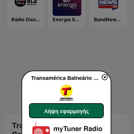
Rádio Disney
Energia 97 FM
BandNews FM - 96.9 SP
Transamérica Balneário Camboriú 99.7 FM
Λήψη εφαρμογής
Transamérica Balneário