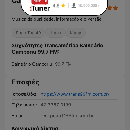
Camboriú 99.7 FM
Música de qualidade, informação e diversão
Pop / Top 40
J-pop
K-pop
Συχνότητες Transamérica Balneário
Camboriú 99.7 FM:
Balneário Camboriú:
99.7 FM
Επαφές
Ιστοσελίδα
https://www.trans99fm.com.br/
Τηλέφωνο:
47 3367 0199
Email:
recepcao@99fm.com.br
Κοινωνικά δίκτυα