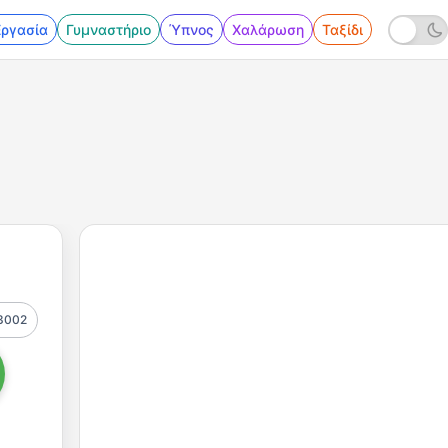
Εργασία
Γυμναστήριο
Ύπνος
Χαλάρωση
Ταξίδι
3002