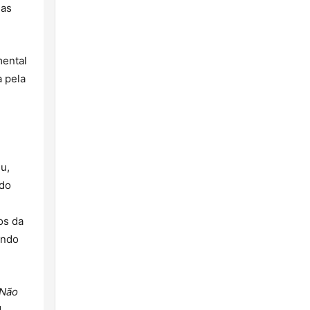
nas
mental
 pela
u,
ndo
os da
ando
Não
M