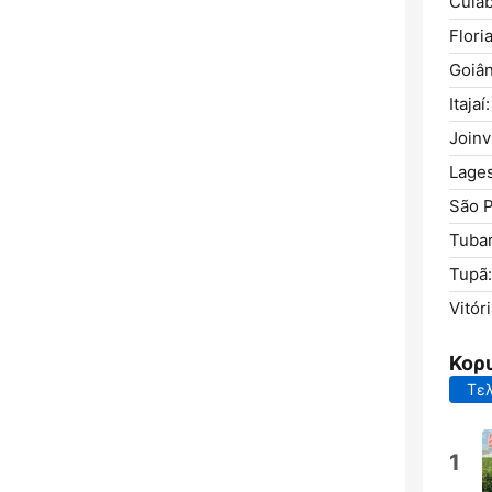
Cuiab
Flori
Goiân
Itajaí:
Joinvi
Lages
São P
Tubar
Tupã:
Vitór
Κορ
Τελ
1