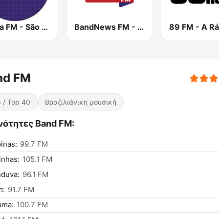
Nativa FM - São Paulo
BandNews FM - 96.9 SP
nd FM
 / Top 40
Βραζιλιάνικη μουσική
νότητες Band FM:
inas:
99.7 FM
inhas:
105.1 FM
nduva:
96.1 FM
m:
91.7 FM
úma:
100.7 FM