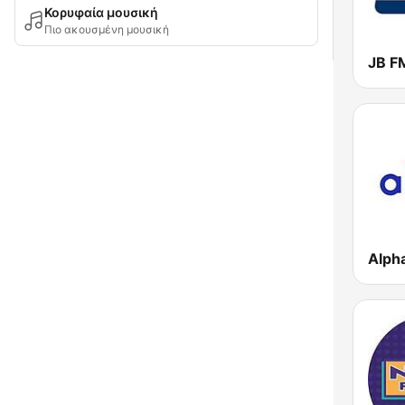
Κορυφαία μουσική
Πιο ακουσμένη μουσική
JB F
Alph