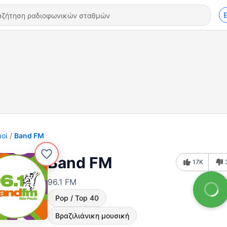
οί
Band FM
Band FM
17K
96.1 FM
Pop / Top 40
Βραζιλιάνικη μουσική