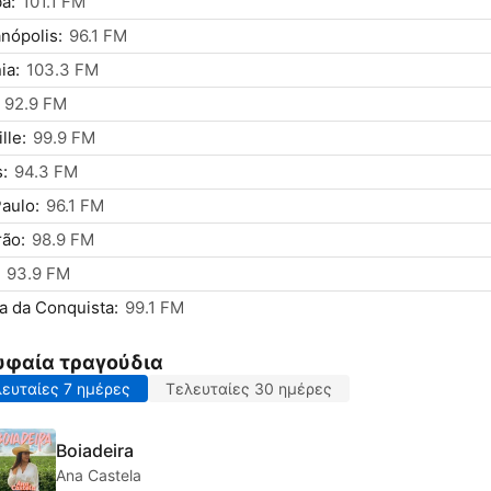
á:
101.1 FM
anópolis:
96.1 FM
ia:
103.3 FM
92.9 FM
lle:
99.9 FM
:
94.3 FM
aulo:
96.1 FM
ão:
98.9 FM
93.9 FM
ia da Conquista:
99.1 FM
υφαία τραγούδια
ευταίες 7 ημέρες
Τελευταίες 30 ημέρες
Boiadeira
Ana Castela