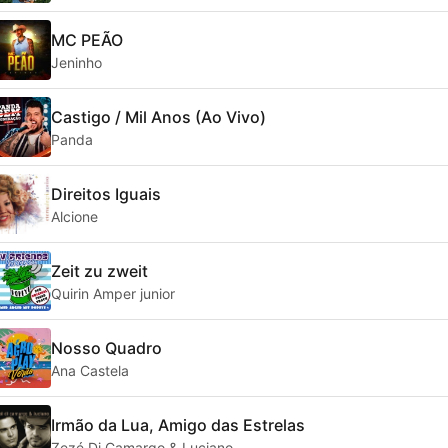
MC PEÃO
Jeninho
Castigo / Mil Anos (Ao Vivo)
Panda
Direitos Iguais
Alcione
Zeit zu zweit
Quirin Amper junior
Nosso Quadro
Ana Castela
Irmão da Lua, Amigo das Estrelas
Zezé Di Camargo & Luciano