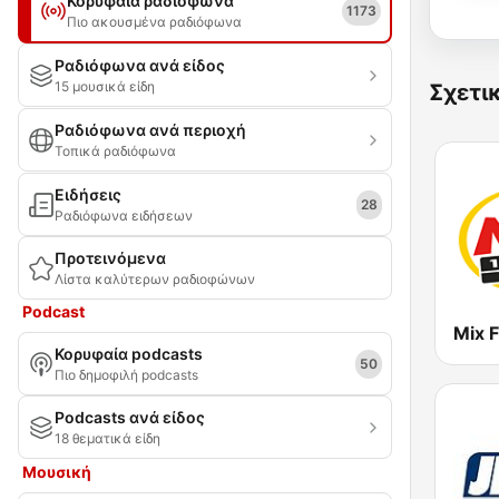
Κορυφαία ραδιόφωνα
1173
Πιο ακουσμένα ραδιόφωνα
Ραδιόφωνα ανά είδος
15 μουσικά είδη
Σχετι
Ραδιόφωνα ανά περιοχή
Τοπικά ραδιόφωνα
Ειδήσεις
28
Ραδιόφωνα ειδήσεων
Προτεινόμενα
Λίστα καλύτερων ραδιοφώνων
Podcast
Mix 
Κορυφαία podcasts
50
Πιο δημοφιλή podcasts
Podcasts ανά είδος
18 θεματικά είδη
Μουσική