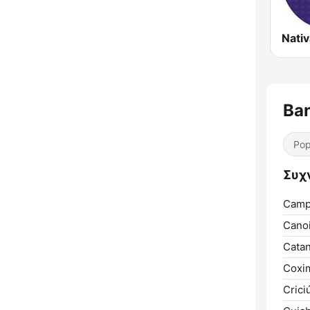
Ba
Pop
Συχ
Camp
Cano
Cata
Coxi
Crici