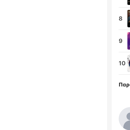
8
9
10
Παρ