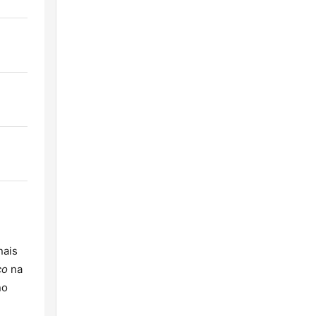
nais
co
na
no