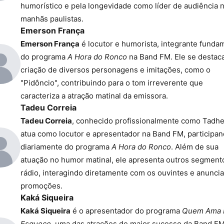
humorístico e pela longevidade como líder de audiência 
manhãs paulistas.
Emerson França
Emerson França
é locutor e humorista, integrante funda
do programa
A Hora do Ronco
na Band FM. Ele se destaca
criação de diversos personagens e imitações, como o
"Pidôncio", contribuindo para o tom irreverente que
caracteriza a atração matinal da emissora.
Tadeu Correia
Tadeu Correia
, conhecido profissionalmente como Tadhe
atua como locutor e apresentador na Band FM, participa
diariamente do programa
A Hora do Ronco
. Além de sua
atuação no humor matinal, ele apresenta outros segment
rádio, interagindo diretamente com os ouvintes e anunci
promoções.
Kaká Siqueira
Kaká Siqueira
é o apresentador do programa
Quem Ama 
Esquece
, uma das atrações de maior sucesso da Band F