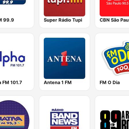
M 99.9
Super Rádio Tupi
CBN São Pau
a FM 101.7
Antena 1 FM
FM O Dia