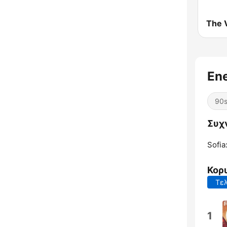
The 
Ene
90
Συχν
Sofia
Κορ
Τελ
1