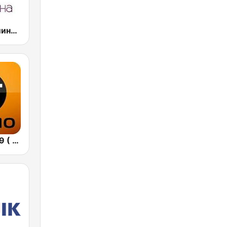
Радио Веселина 99.1 FM
БГ Радио 91.9 ( BG Radio )