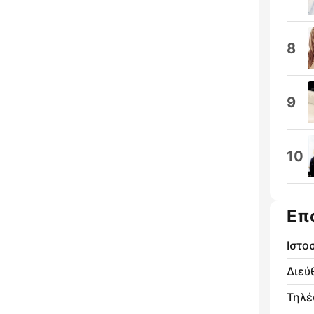
8
9
10
Επ
Ιστο
Διεύ
Τηλ