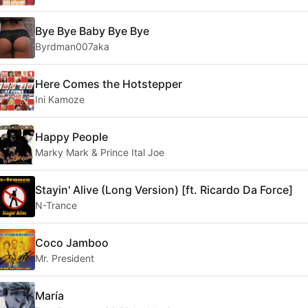
Bye Bye Baby Bye Bye
Byrdman007aka
Here Comes the Hotstepper
Ini Kamoze
Happy People
Marky Mark & Prince Ital Joe
Stayin' Alive (Long Version) [ft. Ricardo Da Force]
N-Trance
Coco Jamboo
Mr. President
María