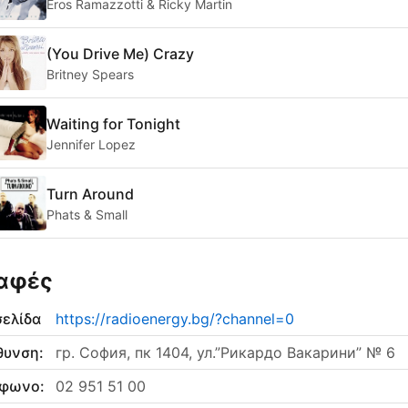
Eros Ramazzotti & Ricky Martin
(You Drive Me) Crazy
Britney Spears
Waiting for Tonight
Jennifer Lopez
Turn Around
Phats & Small
αφές
σελίδα
https://radioenergy.bg/?channel=0
θυνση:
гр. София, пк 1404, ул.”Рикардо Вакарини” № 6
έφωνο:
02 951 51 00