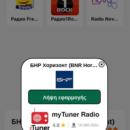
Радио Fresh! 100.3 FM
Радио1Rock 98.3 FM ( Radio 1 Rock )
Radio Nova 101.7 FM
БНР Хоризонт (BNR Horizont)
Λήψη εφαρμογής
БНР Хоризонт (BNR Horizont)