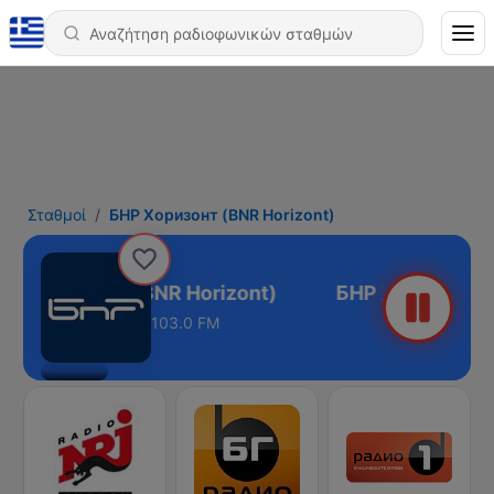
Σταθμοί
БНР Хоризонт (BNR Horizont)
НР Хоризонт (BNR Horizont)
103.0 FM