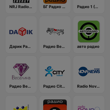
NRJ Radio ENERGY
БГ Радио 91.9 ( BG Radio )
Радио 1 (Radio 1)
Дарик Радио ( Darik Radio )
Радио Вероника 96.7 (Radio Veronika)
авто радио
Радио Веселина 99.1 FM
Радио City 99.7 FM
Radio Nova News