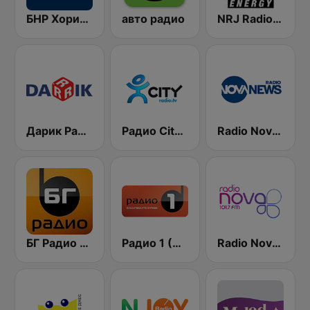
БНР Хоризонт (BNR Horizont)
авто радио
NRJ Radio ENERGY
Дарик Радио ( Darik Radio )
Радио City 99.7 FM
Radio Nova News
БГ Радио 91.9 ( BG Radio )
Радио 1 (Radio 1)
Radio Nova 101.7 FM