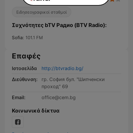
Ειδησεογραφικοί σταθμοί
Συχνότητες bTV Радио (BTV Radio):
Sofia:
101.1 FM
Επαφές
Ιστοσελίδα
http://btvradio.bg/
Διεύθυνση:
гр. София бул. "Шипченски
проход" 69
Email:
office@cem.bg
Κοινωνικά δίκτυα