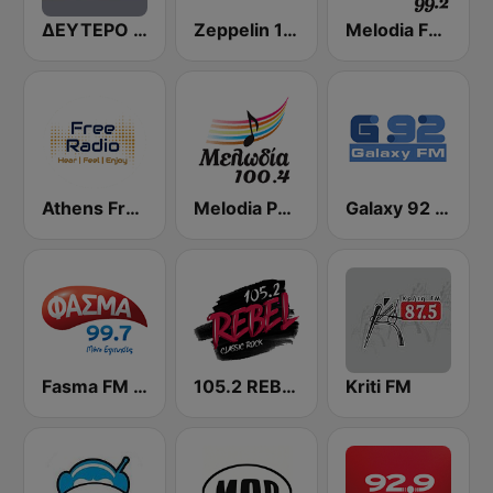
ΔΕΥΤΕΡΟ ΠΑΡΑΔΟΣΙΑΚΑ - ΕRΤecho
Zeppelin 106.7 FM
Melodia FM (Μελωδία 99.2)
Athens Free Radio
Melodia Patras 100.4 FM
Galaxy 92 FM
Fasma FM 99.7
105.2 REBEL
Kriti FM