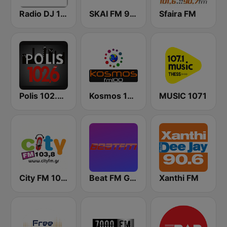
Radio DJ 105
SKAI FM 92.6
Sfaira FM
Polis 102.6 FM
Kosmos 100.0 FM
MUSIC 1071
City FM 103.8
Beat FM Greece
Xanthi FM