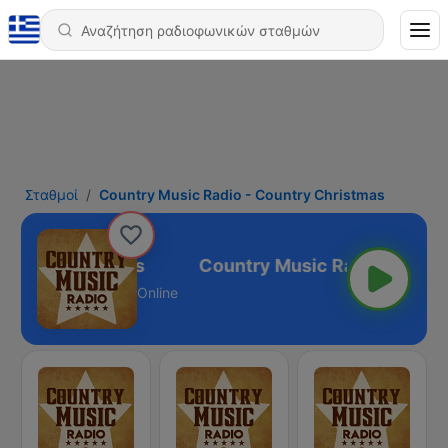
Σταθμοί
Country Music Radio - Country Christmas
untry Christmas
Online