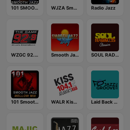
101 SMOOTH JAZZ
WJZA Smooth Jazz
Radio Jazz
WZGC 92.9 The Game
Smooth Jazz 247
SOUL RADIO Classics
101 Smooth Jazz Mellow Mix
WALR Kiss 104.1 (US Only)
Laid Back Jazz