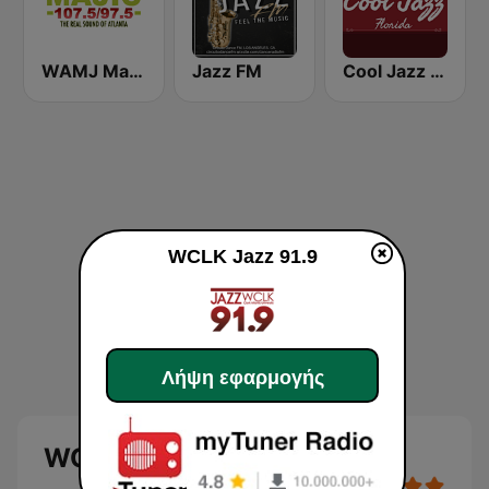
WAMJ Majic 107.5 and 97.5
Jazz FM
Cool Jazz Florida
WCLK Jazz 91.9
Λήψη εφαρμογής
WCLK Jazz 91.9