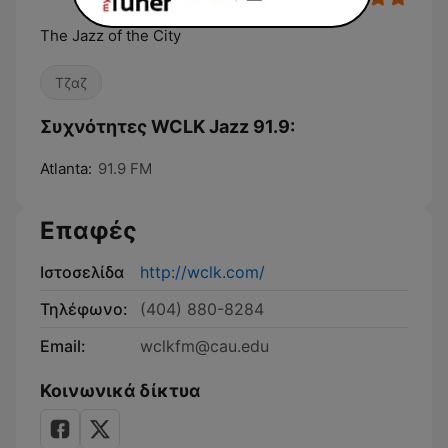
The Jazz of the City
Τζαζ
Συχνότητες WCLK Jazz 91.9:
Atlanta:
91.9 FM
Επαφές
Ιστοσελίδα
http://wclk.com/
Τηλέφωνο:
(404) 880-8284
Email:
wclkfm@cau.edu
Κοινωνικά δίκτυα