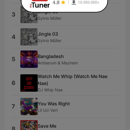
Jingle 08
3
Sylvio Müller
Jingle 03
4
Sylvio Müller
Bangladesh
5
Antiserum & Mayhem
Watch Me Whip (Watch Me Nae
6
Nae)
DJ Whip Nae
You Was Right
7
Lil Uzi Vert
Save Me
8