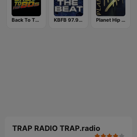
Back To The 80's Radio
KBFB 97.9 The Beat
Planet Hip Hop (MRG.fm)
TRAP RADIO TRAP.radio