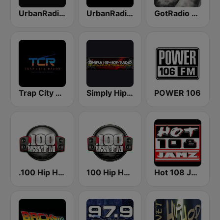
UrbanRadio - Hip Hop Hits
UrbanRadio - Hip Hop & RnB
GotRadio - Hip Hop Stop
Trap City Radio
Simply Hip-Hop Radio
POWER 106
.100 Hip Hop and RNB.FM
100 Hip Hop and RNB FM
Hot 108 Jamz