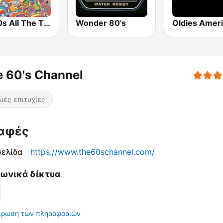
All 60s All The Time
Wonder 80's
Oldies Amer
 60's Channel
ιές επιτυχίες
αφές
σελίδα
https://www.the60schannel.com/
νωνικά δίκτυα
έρωση των πληροφοριών