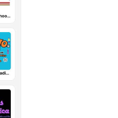
KCOP Old School 104.7 FM
Totally 70s Radio Network