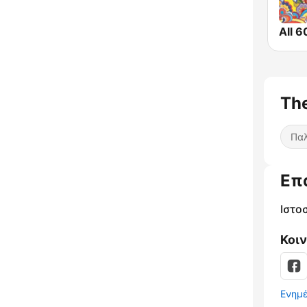
The
Παλ
Επ
Ιστο
Κοι
Ενημ