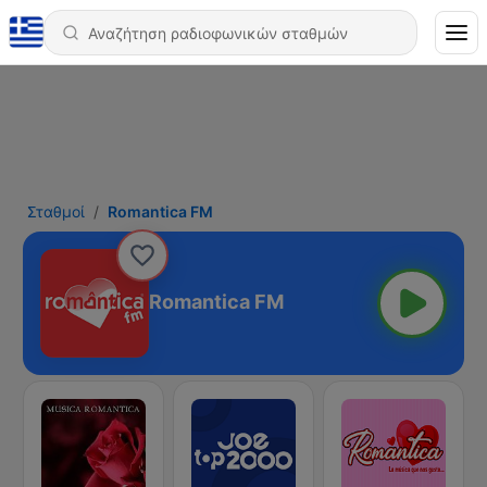
Σταθμοί
Romantica FM
Romantica FM