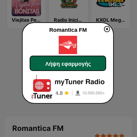
Viejitas Pero Bonitas
Radio Iniciador
KXOL Mega 96.3 FM
Romantica FM
Λήψη εφαρμογής
Romantica FM