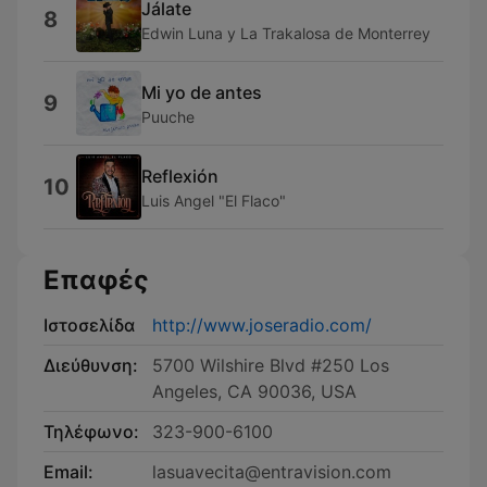
Jálate
8
Edwin Luna y La Trakalosa de Monterrey
Mi yo de antes
9
Puuche
Reflexión
10
Luis Angel "El Flaco"
Επαφές
Ιστοσελίδα
http://www.joseradio.com/
Διεύθυνση:
5700 Wilshire Blvd #250 Los
Angeles, CA 90036, USA
Τηλέφωνο:
323-900-6100
Email:
lasuavecita@entravision.com