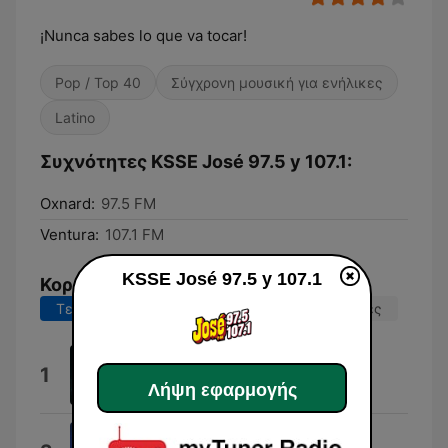
¡Nunca sabes lo que va tocar!
Pop / Top 40
Σύγχρονη μουσική για ενήλικες
Latino
Συχνότητες KSSE José 97.5 y 107.1:
Oxnard:
97.5 FM
Ventura:
107.1 FM
KSSE José 97.5 y 107.1
Κορυφαία τραγούδια
Τελευταίες 7 ημέρες
Τελευταίες 30 ημέρες
Aunque Me Duela
1
Banda Coyula
Λήψη εφαρμογής
Te Soñé