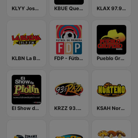
KLYY José 97.5 y 107.1
KBUE Que Buena 105.5 / 94.3 FM (US Only)
KLAX 97.9 La Raza FM
KLBN La Buena 101.9 FM
FDP - Fútbol de Primera
Pueblo Grupero Radio
El Show de Piolín
KRZZ 93.3 La Raza FM
KSAH Norteño 720 y 104.1