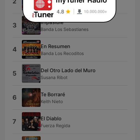
2
El Coyote y Su Banda Tierra Santa
Impasible
3
Banda Los Sebastianes
En Resumen
4
Banda Los Recoditos
Del Otro Lado del Muro
5
Susana Ribot
Te Borraré
6
Keith Nieto
El Diablo
7
Fuerza Regida