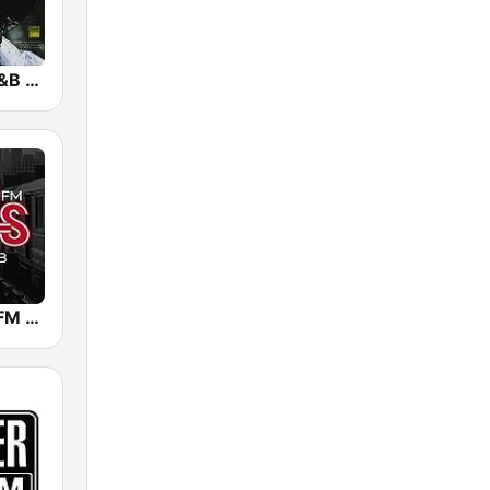
GotRadio - R&B Classics
WBLS 107.5 FM (US Only)