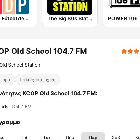
FDP - Fútbol de Primera
The Big 80s Station
POWER 106
OP Old School 104.7 FM
Old School Station
άφορα
Παλιές επιτυχίες
ότητες KCOP Old School 104.7 FM:
nds:
104.7 FM
γραμμα
ευ
Τρί
Τετ
Πέμ
Παρ
Σάβ
Κ