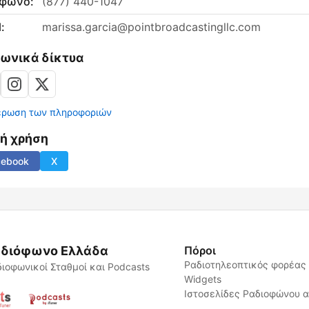
έφωνο:
(877) 440-1047
:
marissa.garcia@pointbroadcastingllc.com
νωνικά δίκτυα
έρωση των πληροφοριών
νή χρήση
cebook
X
διόφωνο Ελλάδα
Πόροι
Ραδιοτηλεοπτικός φορέας
ιοφωνικοί Σταθμοί και Podcasts
Widgets
Ιστοσελίδες Ραδιοφώνου 