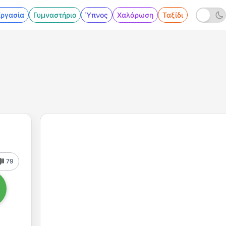
Εργασία
Γυμναστήριο
Ύπνος
Χαλάρωση
Ταξίδι
79