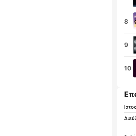
8
9
10
Επ
Ιστο
Διεύ