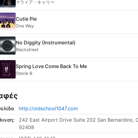
マライア・キャリー
Cutie Pie
One Way
No Diggity (Instrumental)
Blackstreet
Spring Love Come Back To Me
Stevie B
αφές
σελίδα
http://oldschool1047.com
θυνση:
242 East Airport Drive Suite 202 San Bernardino, 
92408