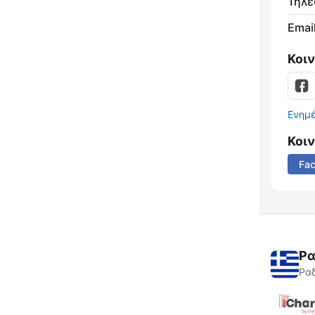
Τηλ
Email
Κοι
Ενημ
Κοι
Fa
Ρα
Ραδ