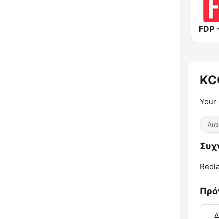
KC
Your 
Δι
Συχν
Redla
Πρό
Δ