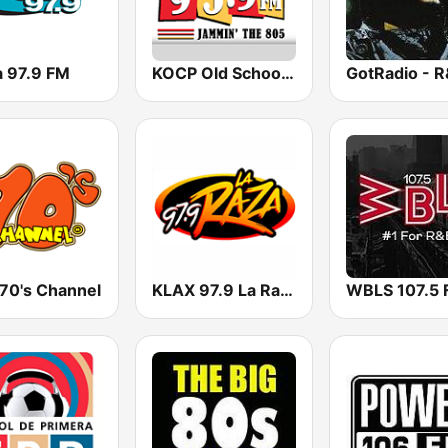
 97.9 FM
KOCP Old School 104.7
 70's Channel
KLAX 97.9 La Raza FM