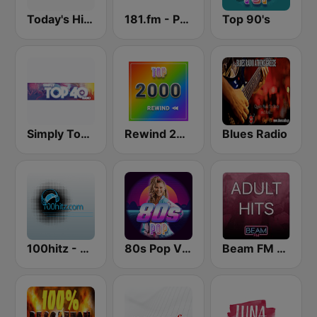
Today's Hits Radio
181.fm - Power 181 (Top 40)
Top 90's
Simply Top 40 Radio
Rewind 2000's
Blues Radio
100hitz - Top 40
80s Pop Vibes
Beam FM - Adult Hits