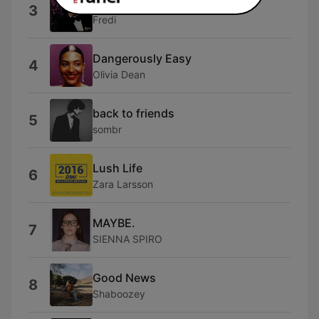
Jennie Jennie - Jennie Jennie
3
Fredi
Dangerously Easy
4
Olivia Dean
back to friends
5
sombr
Lush Life
6
Zara Larsson
MAYBE.
7
SIENNA SPIRO
Good News
8
Shaboozey