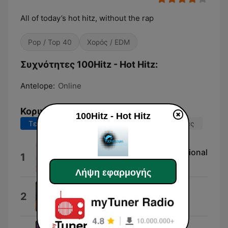
All of today’s hot hitz, without the rap
Pop / Top 40
Χορός / EDM
Συχνότητες 100Hitz - Hot Hitz:
Antelope:
Online
Κορυφαία τραγούδια
100Hitz - Hot Hitz
Τελευταίες 7 ημέρες
Τελευταίες 30 ημέρες
Calm & Gentle Acoustic Inspirational
1
Healing Markrain
Λήψη εφαρμογής
A Lot More Free
2
Max McNown