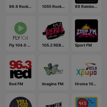
96.9 Rock FM
1055 Rock 105.5 FM
89 Rainbow FM
Fly 104.0 FM
105.2 REBEL
Sport FM
Red FM
Imagine FM
Hroma 105.8 FM Χρώμα