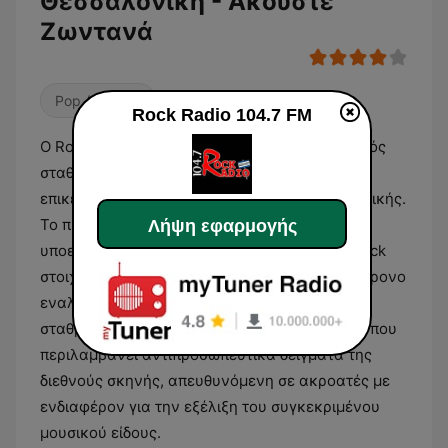
Θεσσαλονίκη - Ακούστε
Ζωντανά
Pop / Top 40
Rock Radio 104.7 FM
Ο Rock Radio 104.7 FM είναι ένας ραδιοφωνικός
σταθμός με έδρα τη Θεσσαλονίκη, ο οποίος
επικεντρώνεται στη μετάδοση ξένης ροκ μουσικής.
Το πρόγραμμα καλύπτει ένα ευρύ φάσμα
Λήψη εφαρμογής
υποειδών, από το κλασικό ροκ και τα blues-rock
στοιχεία παλαιότερων δεκαετιών έως το σύγχρονο
εναλλακτικό και ανεξάρτητο ροκ. Η ροή του
σταθμού συνθέτει ένα ακουστικό περιβάλλον που
περιλαμβάνει αντιπροσωπευτικά δείγματα της
διεθνούς σκηνής, απευθυνόμενη σε ακροατές με
ενδιαφέρον για την εξέλιξη του συγκεκριμένου
μουσικού είδους.