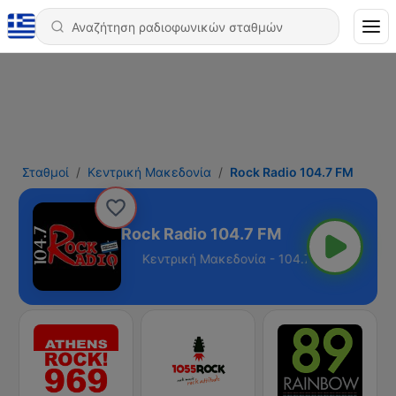
Σταθμοί
Κεντρική Μακεδονία
Rock Radio 104.7 FM
Rock Radio 104.7 FM
δονία - 104.7 FM