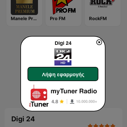
Manele Premium
Pro FM
RockFM
Digi 24
Λήψη εφαρμογής
Digi 24