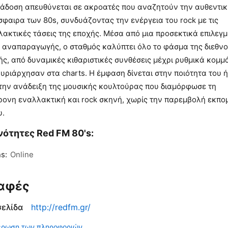
τάδοση απευθύνεται σε ακροατές που αναζητούν την αυθεντι
φαιρα των 80s, συνδυάζοντας την ενέργεια του rock με τις
ακτικές τάσεις της εποχής. Μέσα από μια προσεκτικά επιλεγ
α αναπαραγωγής, ο σταθμός καλύπτει όλο το φάσμα της διεθν
ς, από δυναμικές κιθαριστικές συνθέσεις μέχρι ρυθμικά κομμ
υριάρχησαν στα charts. Η έμφαση δίνεται στην ποιότητα του 
στην ανάδειξη της μουσικής κουλτούρας που διαμόρφωσε τη
ρονη εναλλακτική και rock σκηνή, χωρίς την παρεμβολή εκπ
υ.
ότητες Red FM 80's:
s:
Online
αφές
σελίδα
http://redfm.gr/
έρωση των πληροφοριών