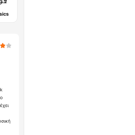
sics
ck
το
έχει
υσική