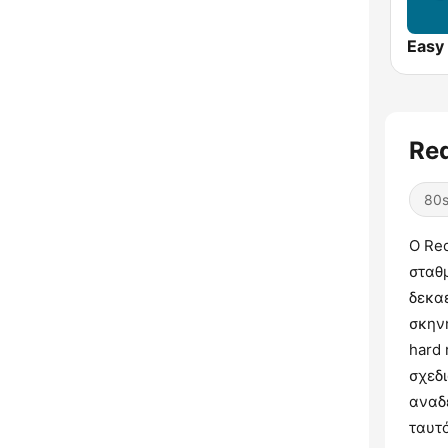
Easy
Re
80
Ο Red
σταθ
δεκαε
σκηνή
hard 
σχεδι
αναδε
ταυτ