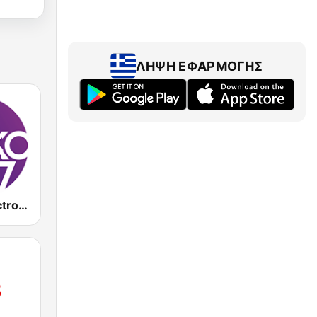
ΛΉΨΗ ΕΦΑΡΜΟΓΉΣ
En Lefko Electronica