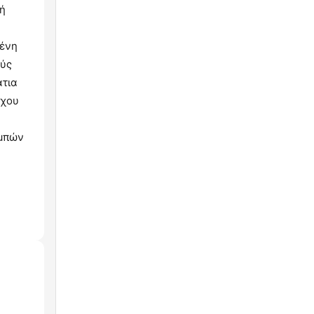
κή
μένη
ούς
άτια
ήχου
ομπών