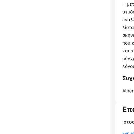
Η με
ατμόσ
εναλλ
λίστ
σκηνή
που κ
και 
σύγχ
λόγο
Συχν
Athen
Επ
Ιστο
Ενημ