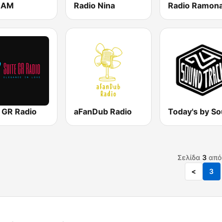
 AM
Radio Nina
Radio Ramon
e GR Radio
aFanDub Radio
Σελίδα
3
απ
<
3