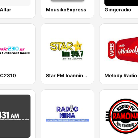
Altar
MousikoExpress
Gingeradio
IC2310
Star FM Ioannina 95.7
Melody Radio