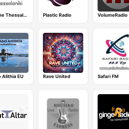
Skyline Thessaloniki
Plastic Radio
VolumeRadio
 Alithia EU
Rave United
Safari FM