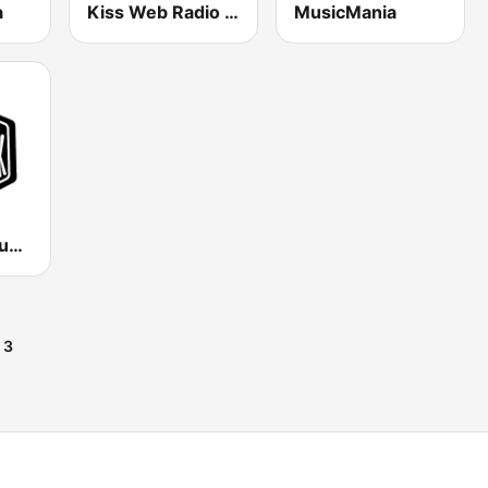
a
Kiss Web Radio XMAS
MusicMania
Today's by Soundtrack24.com
ό
3