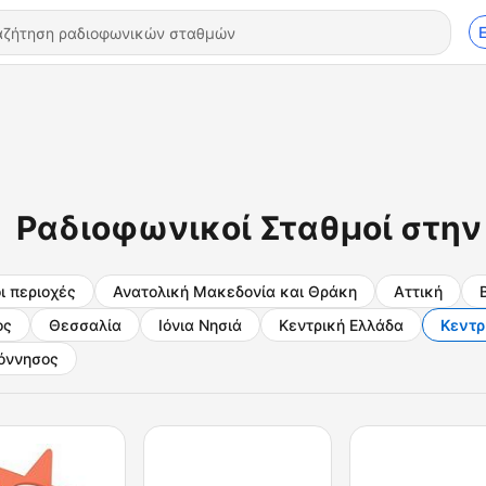
Ραδιοφωνικοί Σταθμοί στην
ι περιοχές
Ανατολική Μακεδονία και Θράκη
Αττική
ος
Θεσσαλία
Ιόνια Νησιά
Κεντρική Ελλάδα
Κεντρ
όννησος