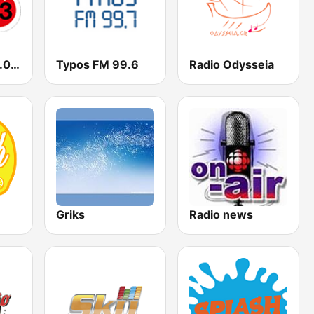
Just Radio 93.0 FM
Typos FM 99.6
Radio Odysseia
Griks
Radio news