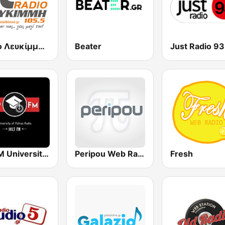
Ράδιο Λευκίμμη FM
Beater
Up FM University of Patras Radio
Peripou Web Radio
Fresh