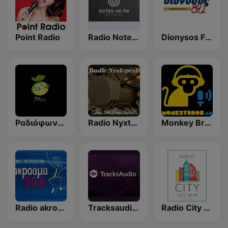
Point Radio
Radio Notes 106 FM
Dionysos FM 89.2
Ραδιόφωνο Σέρρες Lemon Fm 88.8
Radio Nyxtopoyli
Monkey Bros Radio
Radio akroama
Tracksaudio - House Music
Radio City 102.8 FM