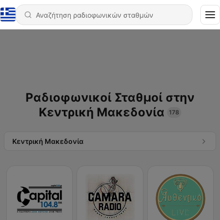
Ραδιοφωνικοί Σταθμοί στην
Κεντρική Μακεδονία
178
Κεντρική Μακεδονία