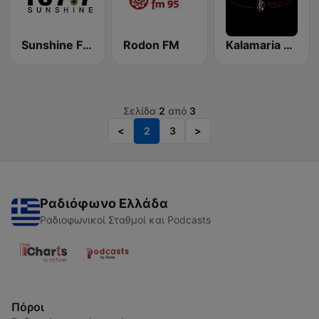
Sunshine FM 107.7
Rodon FM
Kalamaria FM
Σελίδα
2
από
3
<
2
3
>
Ραδιόφωνο Ελλάδα
Ραδιοφωνικοί Σταθμοί και Podcasts
Πόροι