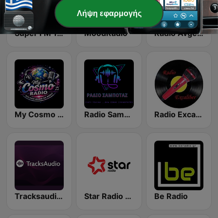
Λήψη εφαρμογής
Super FM 101
MoodRadio
Radio Avgerinos
My Cosmo Radio
Radio Sampotaz
Radio Excaliber
Tracksaudio - 80s Music
Star Radio Greece
Be Radio