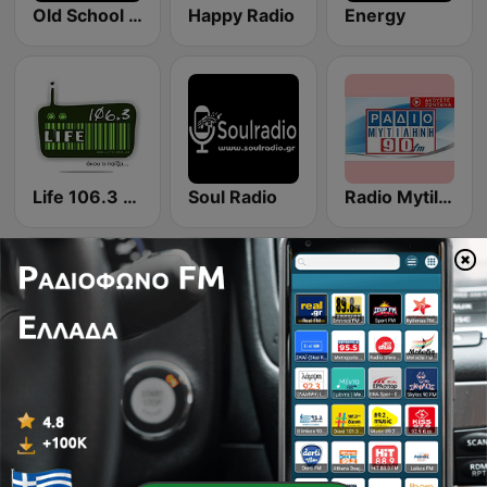
Old School Techno Rave
Happy Radio
Energy
Life 106.3 FM
Soul Radio
Radio Mytilini
Radio Aquarius
Tracksaudio - Dance Music
DREAMER RADIO LOUNGE