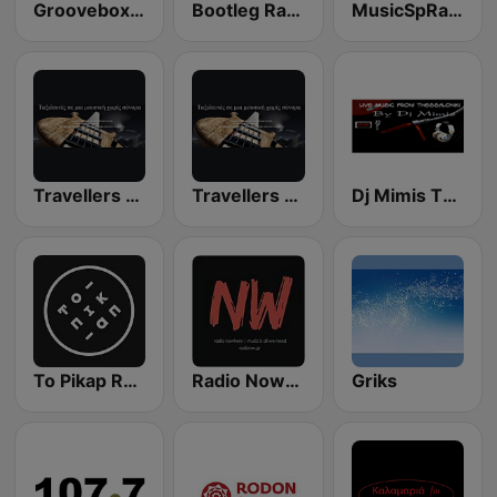
Groovebox Radio
Bootleg Radio Greece
MusicSpRadio
Travellers Web Radio
Travellers Web Radio
Dj Mimis The Radio
To Pikap Radio
Radio Nowhere
Griks