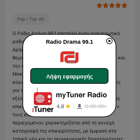
Pop / Top 40
Ο Ράδιο Δράμα 99.1 αποτελεί έναν ενημερωτικό
ραδιοφωνικό σταθμό με έδρα την πόλη της
Radio Drama 99.1
Δράμας, καλύπτοντας ένα ευρύ φάσμα
θεματολογίας που αφορά την τοπική κοινωνία και
την ευρύτερη περιοχή της Ανατολικής
Μακεδονίας. Το πρόγραμμά του εστιάζει κατά
Λήψη εφαρμογής
κύριο λόγο στην παροχή άμεσης πληροφόρησης
για τις πολιτικές, κοινωνικές και οικονομικές
εξελίξεις του νομού, λειτουργώντας ως δίαυλος
επικοινωνίας για τα ζητήματα που απασχολούν
τους κατοίκους της περιοχής. Η ροή του
περιεχομένου χαρακτηρίζεται από τη συνεχή
καταγραφή της επικαιρότητας, με έμφαση στα
τοπικά νέα και τις περιφερειακές δραστηριότητες.