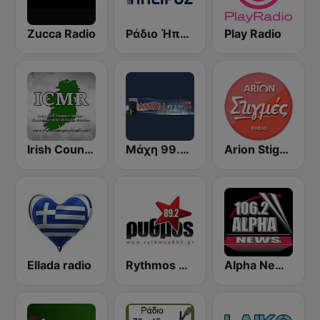
Zucca Radio
Ράδιο Ήπειρος
Play Radio
Irish Country Music Radio
Μάχη 99.8 FM Maxh
Arion Stigmes
Ellada radio
Rythmos 89.2 FM
Alpha News 106,2