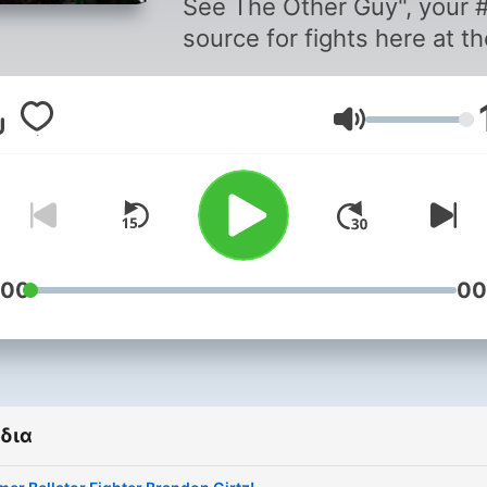
See The Other Guy", your 
source for fights here at th
FAN!
Ένταση
:00
00
δια