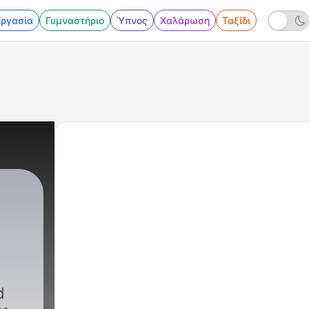
Εργασία
Γυμναστήριο
Ύπνος
Χαλάρωση
Ταξίδι
11 - Former Bellator Fighter Brandon Girtz!
d