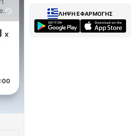
#1
e
ΛΉΨΗ ΕΦΑΡΜΟΓΉΣ
1
x
:00