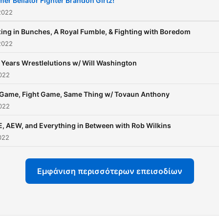
mer Bellator Fighter Brandon Girtz!
2022
ing in Bunches, A Royal Fumble, & Fighting with Boredom
2022
Years Wrestlelutions w/ Will Washington
022
Game, Fight Game, Same Thing w/ Tovaun Anthony
022
 AEW, and Everything in Between with Rob Wilkins
022
Εμφάνιση περισσότερων επεισοδίων