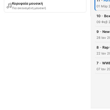
-
11
For
Κορυφαία μουσική
01 Μάρ 
Πιο ακουσμένη μουσική
-
10
Box
09 Φεβ 
-
9
New 
28 Ιαν 2
-
8
Rap 
22 Ιαν 2
-
7
WWE,
07 Ιαν 2