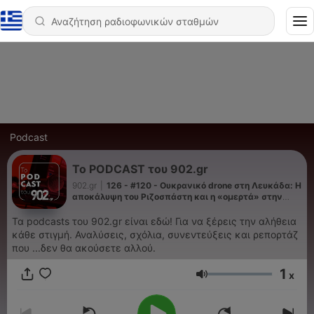
Podcast
Το PODCAST του 902.gr
902.gr
|
126 - #120 - Ουκρανικό drone στη Λευκάδα: Η
αποκάλυψη του Ριζοσπάστη και η «ομερτά» στην
πολιτική της εμπλοκής
Τα podcasts του 902.gr είναι εδώ! Για να ξέρεις την αλήθεια
κάθε στιγμή. Αναλύσεις, σχόλια, συνεντεύξεις και ρεπορτάζ
που ...δεν θα ακούσετε αλλού.
1
x
Ένταση