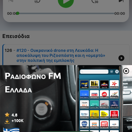
00:00
00:00
Επεισόδια
-
126
#120 - Ουκρανικό drone στη Λευκάδα: Η
αποκάλυψη του Ριζοσπάστη και η «ομερτά»
στην πολιτική της εμπλοκής
11 Ιούν 2026
-
125
#119 - Rebranding, αμνησία, παρωδία
30 Μάιος 2026
-
124
#118 - Ουκρανικό drone στη Λευκάδα:
Εξάπλωση του ιμπεριαλιστικού πολέμου και
ελληνική εμπλοκή
25 Μάιος 2026
-
123
#117 - Η σταθερότητά τους, η αστάθεια του λαού