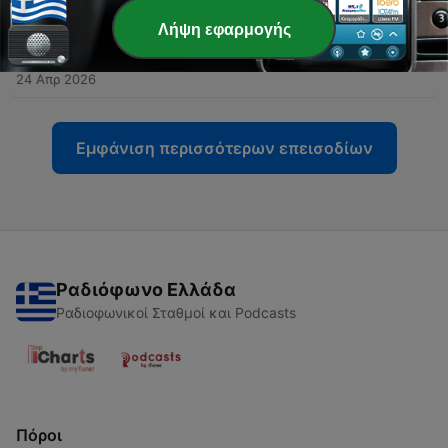
15 Μάιος 2026
Λήψη εφαρμογής
-
122
#116 - Ακρίβεια, πόλεμος | «Δύο πατρίδες»: Η μία
κερδίζει, η άλλη πληρώνει
24 Απρ 2026
Εμφάνιση περισσότερων επεισοδίων
Ραδιόφωνο Ελλάδα
Ραδιοφωνικοί Σταθμοί και Podcasts
Πόροι