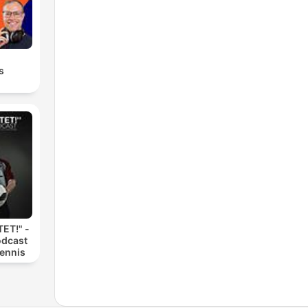
s
ET!" -
odcast
Dennis