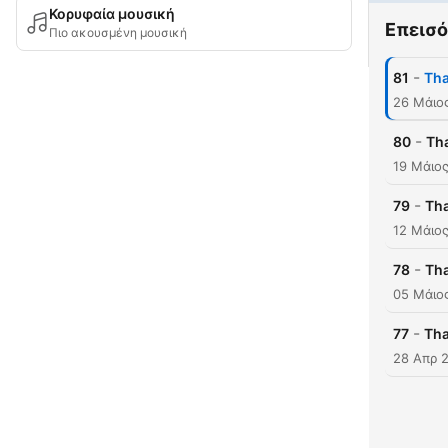
Κορυφαία μουσική
Επεισό
Πιο ακουσμένη μουσική
-
81
Th
26 Μάιο
-
80
Th
19 Μάιο
-
79
Tha
12 Μάιο
-
78
Tha
05 Μάιο
-
77
Tha
28 Απρ 