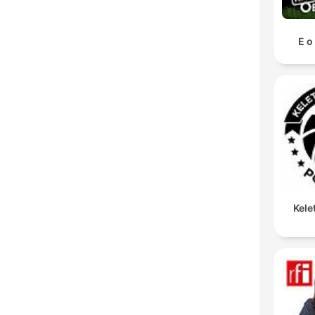
E o
Kele