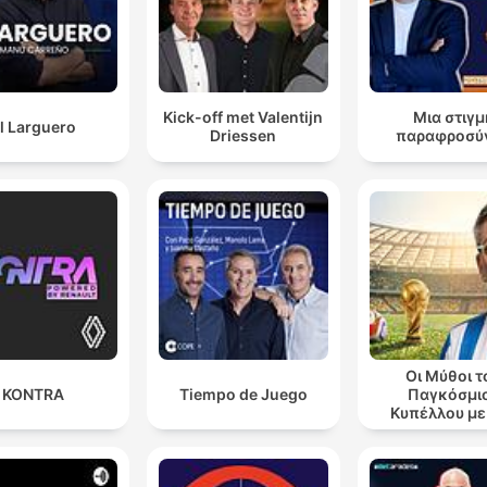
Kick-off met Valentijn
Μια στιγμ
l Larguero
Driessen
παραφροσύ
Οι Μύθοι τ
KONTRA
Tiempo de Juego
Παγκόσμι
Κυπέλλου με
Θανάση Λά