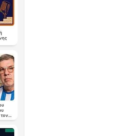
ή
νης
ου
ου
 τον
λα