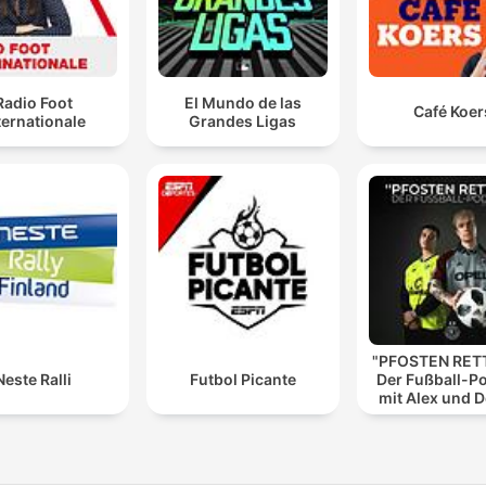
Radio Foot
El Mundo de las
Café Koer
ternationale
Grandes Ligas
"PFOSTEN RETT
Neste Ralli
Futbol Picante
Der Fußball-P
mit Alex und 