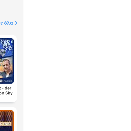
τε όλα
 - der
on Sky