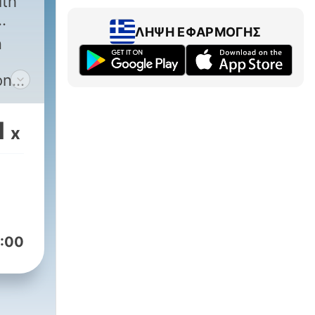
ith
ΛΉΨΗ ΕΦΑΡΜΟΓΉΣ
n
on
ager
am
1
x
r
:00