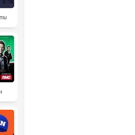
TIU
ot