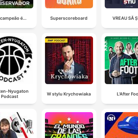
 campeão é...
Superscoreboard
VREAU SĂ Ș
ten-Nyugaton
W stylu Krychowiaka
L'After Fo
Podcast