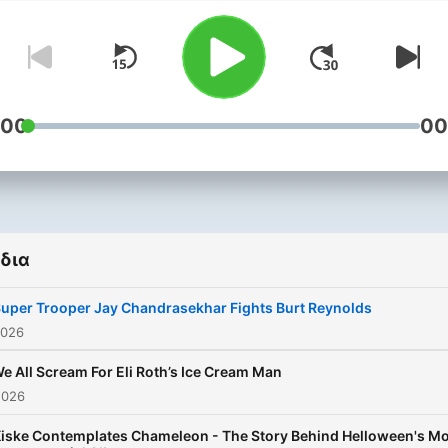
wrestling, entertainment,
comedy, and the paranorma
Don’t miss his unique,
engaging, weekly take on a
things pop culture.
:00
00
δια
uper Trooper Jay Chandrasekhar Fights Burt Reynolds
2026
e All Scream For Eli Roth’s Ice Cream Man
2026
iske Contemplates Chameleon - The Story Behind Helloween's M