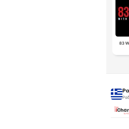
83 W
Ρα
Ραδ