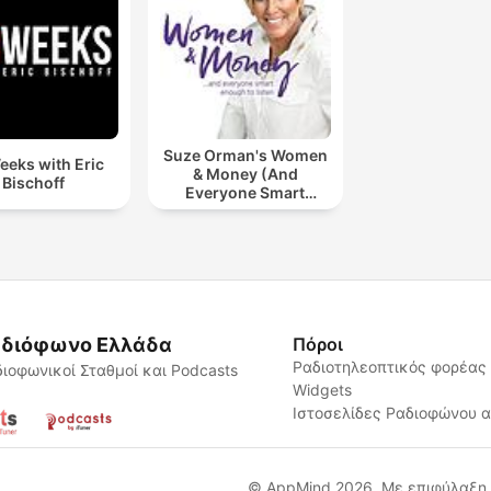
Suze Orman's Women
eeks with Eric
& Money (And
Bischoff
Everyone Smart
Enough To Listen)
διόφωνο Ελλάδα
Πόροι
Ραδιοτηλεοπτικός φορέας
ιοφωνικοί Σταθμοί και Podcasts
Widgets
Ιστοσελίδες Ραδιοφώνου 
© AppMind 2026. Με επιφύλαξη 