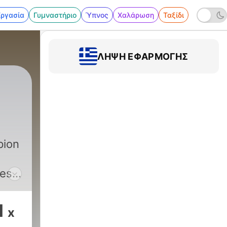
Εργασία
Γυμναστήριο
Ύπνος
Χαλάρωση
Ταξίδι
ΛΉΨΗ ΕΦΑΡΜΟΓΉΣ
pion
mes
in
1
x
 in