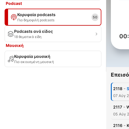
Podcast
Κορυφαία podcasts
50
Πιο δημοφιλή podcasts
Podcasts ανά είδος
00
18 θεματικά είδη
Μουσική
Κορυφαία μουσική
Πιο ακουσμένη μουσική
Επεισό
-
2118
S
07 Αύγ 
-
2117
W
05 Αύγ 
-
2116
K