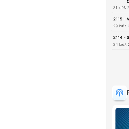
C
31 Ιούλ 
-
2115
V
29 Ιούλ
-
2114
S
24 Ιούλ