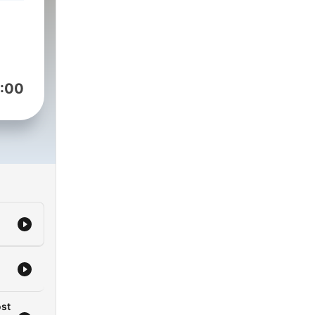
l.
ll
:00
ost