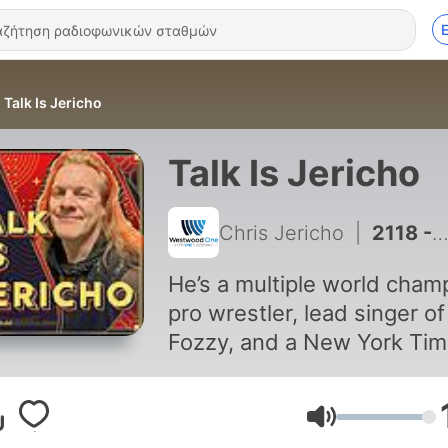
Talk Is Jericho
Talk Is Jericho
Chris Jericho
|
2118 - Super Trooper Jay Chandrasekhar Fights Burt Reynolds
He’s a multiple world cham
pro wrestler, lead singer of
Fozzy, and a New York Ti
best-selling author. Listen 
as Chris Jericho interviews
Ένταση
some of the biggest names