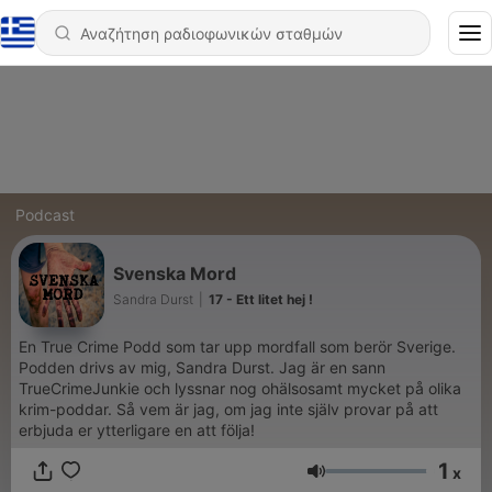
Podcast
Svenska Mord
Sandra Durst
|
17 - Ett litet hej !
En True Crime Podd som tar upp mordfall som berör Sverige.
Podden drivs av mig, Sandra Durst. Jag är en sann
TrueCrimeJunkie och lyssnar nog ohälsosamt mycket på olika
krim-poddar. Så vem är jag, om jag inte själv provar på att
erbjuda er ytterligare en att följa!
1
x
Ένταση