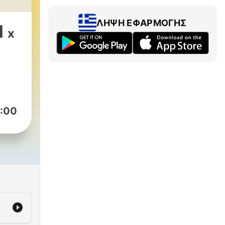
ΛΉΨΗ ΕΦΑΡΜΟΓΉΣ
1
x
:00