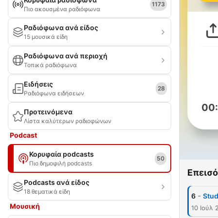
1173
Πιο ακουσμένα ραδιόφωνα
Ραδιόφωνα ανά είδος
15 μουσικά είδη
Ραδιόφωνα ανά περιοχή
Τοπικά ραδιόφωνα
Ειδήσεις
28
Ραδιόφωνα ειδήσεων
00
Προτεινόμενα
Λίστα καλύτερων ραδιοφώνων
Podcast
Κορυφαία podcasts
50
Πιο δημοφιλή podcasts
Επεισό
Podcasts ανά είδος
18 θεματικά είδη
-
6
Stud
Μουσική
10 Ιούλ 