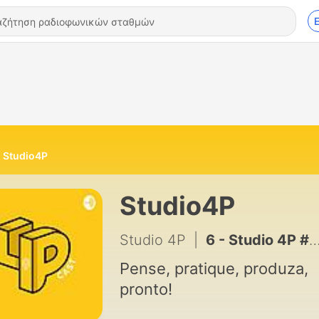
Studio4P
Studio4P
Studio 4P
|
6 - Studio 4P #06 - O Home Office veio para ficar?
Pense, pratique, produza,
pronto!