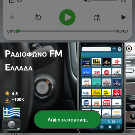
1
x
Βαλκάνιοι γείτονες και η εμπλοκή τους στα ελληνικά
Ένταση
πράγματα. Η αντίθεση βενιζελικών-αντιβενιζελικών, η
στάση του ΕΑΜ/ΚΚΕ και ο ρόλος της μοναρχίας.
00:00
00:00
Επεισόδια
-
4
Εμφύλιος, το τραύμα στη συλλογική μας μνήμη
13 Ιαν 2025
-
3
Από τα Δεκεμβριανά στη συνθήκη της Βάρκιζας
13 Ιαν 2025
-
2
Η Αντίσταση, οι δωσίλογοι και οι Βρετανοί
13 Ιαν 2025
Λήψη εφαρμογής
-
1
Οι ρίζες της διχόνοιας
23 Δεκ 2024