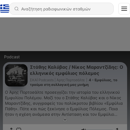
Podcast
Στάθης Καλύβας / Νίκος Μαραντζίδης: Ο
ελληνικός εμφύλιος πόλεμος
ΣΚΑΪ Podcasts | Άρης Πορτοσάλτε
|
4 - Εμφύλιος, το
τραύμα στη συλλογική μας μνήμη
Ο Άρης Πορτοσάλτε προσεγγίζει την ιστορία του ελληνικού
Εμφυλίου Πολέμου. Μαζί του ο Στάθης Καλύβας και ο Νίκος
Μαραντζίδης, συγγραφείς του πολύκροτου βιβλίου «Εμφύλια
Πάθη». Πότε και πώς ξεκίνησε ο Εμφύλιος Πόλεμος. Ποια
ήταν η σχέση ανάμεσα στην Αντίσταση και τον Εμφύλιο
Πόλεμο. Ο ρόλος που έπαιξαν οι Ξένες Δυνάμεις, (ιδιαίτερα
οι Βρετανοί, οι Γερμανοί, οι Αμερικανοί και οι Ρώσοι). Οι