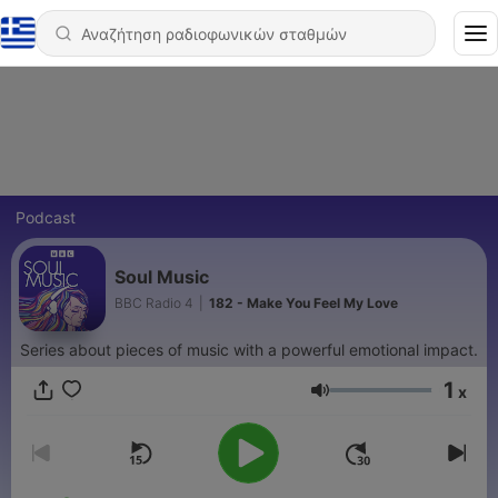
Podcast
Soul Music
BBC Radio 4
|
182 - Make You Feel My Love
Series about pieces of music with a powerful emotional impact.
1
x
Ένταση