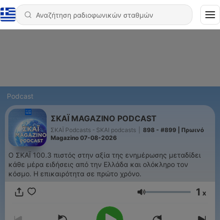
Podcast
ΣΚΑΪ MAGAZINO PODCAST
ΣΚΑΪ Podcasts - SKAI podcasts
|
898 - #899 | Πρωινό
Magazino 07-08-2026
Ο ΣΚΑΪ 100.3 πιστός στην αξία της ενημέρωσης μεταδίδει
κάθε μέρα ειδήσεις από την Ελλάδα και ολόκληρο τον
κόσμο. Η επικαιρότητα σε πρώτο χρόνο.
1
x
Ένταση